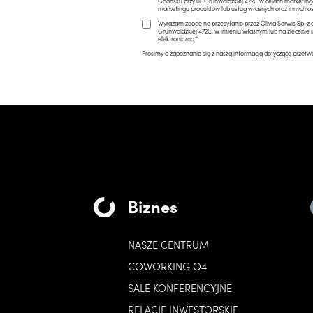
Gdańsku przy ul. Grunwaldzkiej 472C w celach marketi
marketingu produktów lub usług własnych oraz innych os
Wyrażam zgodę na przesyłanie przez Olivia Serwis Sp. z o
Grunwaldzkiej 472C, w imieniu własnym lub na zlecenie 
elektroniczną.*
Prosimy o zapoznanie się z naszą
informacją dotyczącą przetw
Biznes
NASZE CENTRUM
COWORKING O4
SALE KONFERENCYJNE
RELACJE INWESTORSKIE