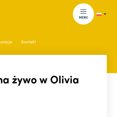
MENU
auracje
Kontakt
a żywo w Olivia