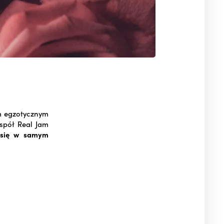
m egzotycznym
espół Real Jam
e się w samym