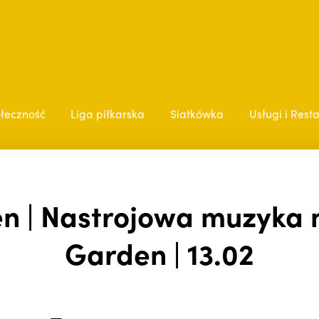
łeczność
Liga piłkarska
Siatkówka
Usługi i Rest
n | Nastrojowa muzyka n
Garden | 13.02