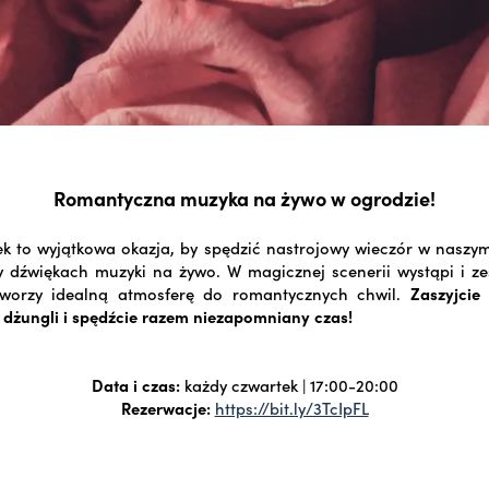
Romantyczna muzyka na żywo w ogrodzie!
ek to wyjątkowa okazja, by spędzić nastrojowy wieczór w naszy
y dźwiękach muzyki na żywo. W magicznej scenerii wystąpi i z
tworzy idealną atmosferę do romantycznych chwil.
Zaszyjci
 dżungli i spędźcie razem niezapomniany czas!
Data i czas:
każdy czwartek | 17:00-20:00
Rezerwacje:
https://bit.ly/3TcIpFL