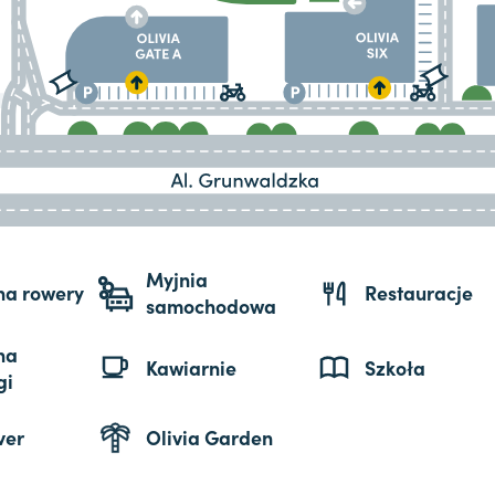
Myjnia
 na rowery
Restauracje
samochodowa
na
Kawiarnie
Szkoła
gi
ver
Olivia Garden