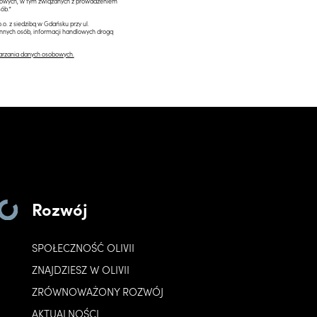
ngowych, w tym związanych z prowadzeniem
ób.*
.o. z siedzibą w Gdańsku przy ul.
innych osób, informacji handlowych drogą
arzania danych osobowych.
Rozwój
SPOŁECZNOŚĆ OLIVII
ZNAJDZIESZ W OLIVII
ZRÓWNOWAŻONY ROZWÓJ
AKTUALNOŚCI