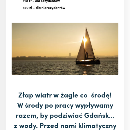
110 zł
- dla rezydentów
150 zł
- dla nierezydentów
Złap wiatr w żagle co środę!
W środy po pracy wypływamy
razem, by podziwiać G
da
ńsk…
z wody. Przed nami klimatyczny