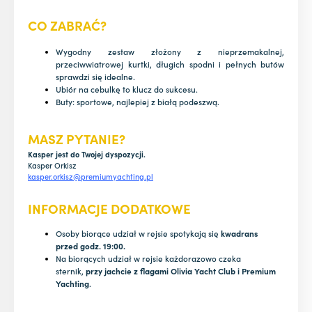
CO ZABRAĆ?
Wygodny zestaw złożony z nieprzemakalnej,
przeciwwiatrowej kurtki, długich spodni i pełnych butów
sprawdzi się idealne.
Ubiór na cebulkę to klucz do sukcesu.
Buty: sportowe, najlepiej z białą podeszwą.
MASZ PYTANIE?
Kasper jest do Twojej dyspozycji.
Kasper Orkisz
kasper.orkisz@premiumyachting.pl
INFORMACJE DODATKOWE
Osoby biorące udział w rejsie spotykają się
kwadrans
przed godz. 19:00.
Na biorących udział w rejsie każdorazowo czeka
sternik,
przy jachcie z flagami Olivia Yacht Club i Premium
Yachting
.