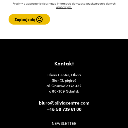
Prosimy o zapoznanie się z naszą
informacją dotyczącą przetwarzania danych
osobowych.
Kontakt
Olivia Centre, Olivia
Star (3. piętro)
al. Grunwaldzka 472
c 80-309 Gdańsk
biuro@oliviacentre.com
+48 58 739 61 00
NEWSLETTER