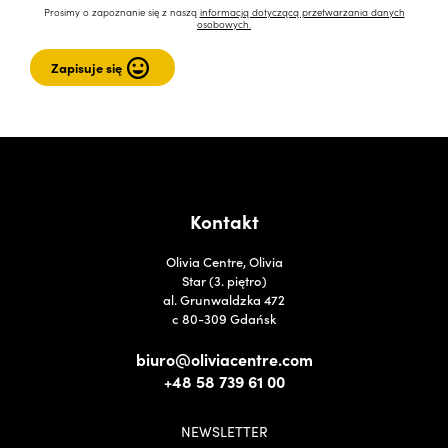
Prosimy o zapoznanie się z naszą
informacją dotyczącą przetwarzania danych
osobowych.
Kontakt
Olivia Centre, Olivia
Star (3. piętro)
al. Grunwaldzka 472
c 80-309 Gdańsk
biuro@oliviacentre.com
+48 58 739 61 00
NEWSLETTER