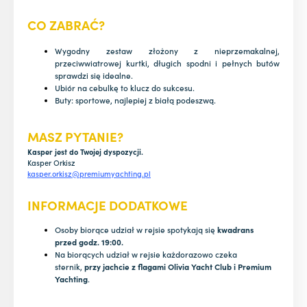
CO ZABRAĆ?
Wygodny zestaw złożony z nieprzemakalnej,
przeciwwiatrowej kurtki, długich spodni i pełnych butów
sprawdzi się idealne.
Ubiór na cebulkę to klucz do sukcesu.
Buty: sportowe, najlepiej z białą podeszwą.
MASZ PYTANIE?
Kasper jest do Twojej dyspozycji.
Kasper Orkisz
kasper.orkisz@premiumyachting.pl
INFORMACJE DODATKOWE
Osoby biorące udział w rejsie spotykają się
kwadrans
przed godz. 19:00.
Na biorących udział w rejsie każdorazowo czeka
sternik,
przy jachcie z flagami Olivia Yacht Club i Premium
Yachting
.