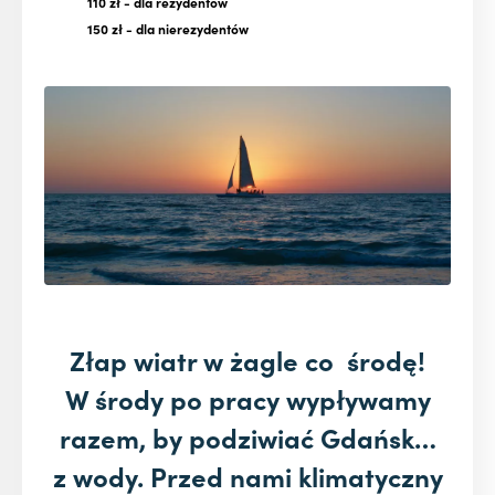
110 zł
- dla rezydentów
150 zł
- dla nierezydentów
Złap wiatr w żagle co środę!
W środy po pracy wypływamy
razem, by podziwiać G
da
ńsk…
z wody. Przed nami klimatyczny