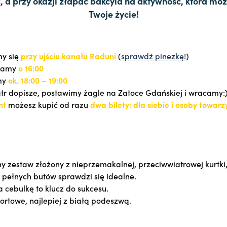
, a przy okazji złapać bakcyla na aktywność, która mo
Twoje życie!
my się
przy ujściu kanału Raduni
(
sprawdź pinezkę!
)
wamy
o 16:00
my
ok. 18:00 – 19:00
iatr dopisze, postawimy żagle na Zatoce Gdańskiej i wracamy:
nt
możesz kupić od razu
dwa bilety: dla siebie i osoby towarz
 zestaw złożony z nieprzemakalnej, przeciwwiatrowej kurtki,
i pełnych butów sprawdzi się idealne.
a cebulkę to klucz do sukcesu.
portowe, najlepiej z białą podeszwą.