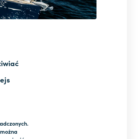
iwiać
ejs
iadczonych.
e można