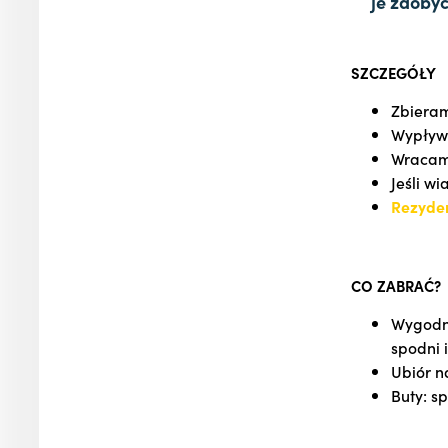
je zdobyć
SZCZEGÓŁY
Zbiera
Wypły
Wraca
Jeśli w
Rezyde
CO ZABRAĆ?
Wygodny
spodni 
Ubiór n
Buty: s