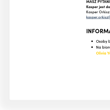
MASZ PYTANI
Kasper jest do
Kasper Orkisz
kasper.orkis
INFORM
Osoby b
Na bior
Olivia 