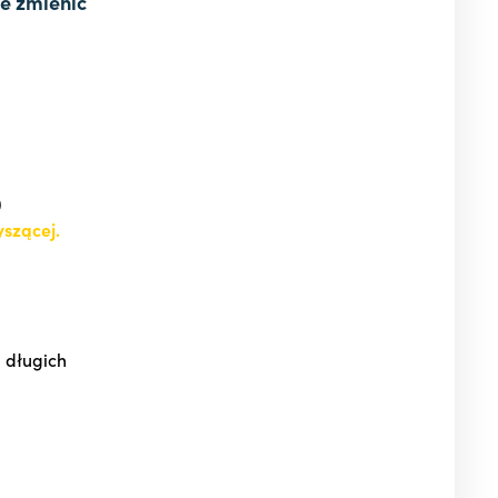
że zmienić
)
yszącej.
 długich