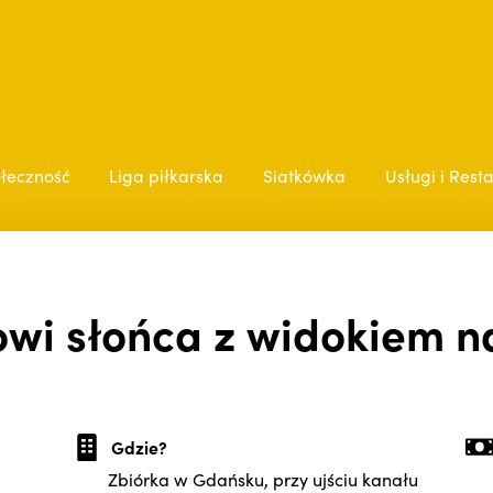
łeczność
Liga piłkarska
Siatkówka
Usługi i Rest
wi słońca z widokiem n
Gdzie?
Zbiórka w Gdańsku, przy ujściu kanału