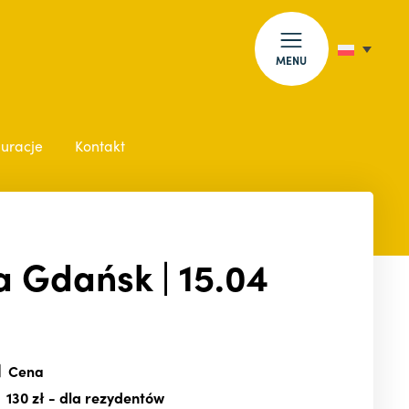
MENU
auracje
Kontakt
a Gdańsk | 15.04
Cena
130 zł
- dla rezydentów