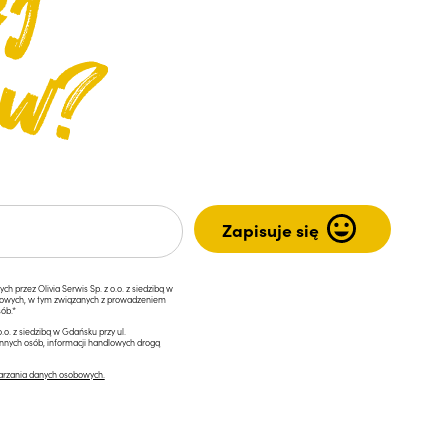
przez Olivia Serwis Sp. z o.o. z siedzibą w
ngowych, w tym związanych z prowadzeniem
ób.*
.o. z siedzibą w Gdańsku przy ul.
innych osób, informacji handlowych drogą
arzania danych osobowych.