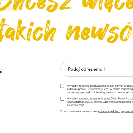
i.
Wyrażam zgodę na przetwarzanie moich danych osobowych 
Gdańsku przy ul. Grunwaldzkiej 472C w celach marketi
marketingu produktów lub usług własnych oraz innych os
Wyrażam zgodę na przesyłanie przez Olivia Serwis Sp. z o
Grunwaldzkiej 472C, w imieniu własnym lub na zlecenie 
elektroniczną.*
Prosimy o zapoznanie się z naszą
informacją dotyczącą przetw