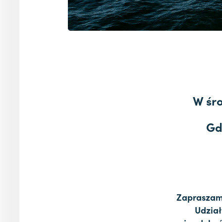
W śr
Gd
Zapraszamy
Udział