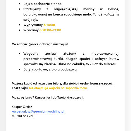
Rejs o zachodzie słońca.
Startujemy z
najpiękniejszej mariny w Polsce
,
bo ulokowanej
na końcu sopockiego molo
. Tu też kończymy
swój rejs
.
Wypływamy
o 18:00
Wracamy
o 20:00-21:00
Co zabrać (prócz dobrego nastroju)?
Wygodny zestaw złożony z nieprzemakalnej,
przeciwwiatrowej kurtki, długich spodni i pełnych butów
sprawdzi się idealne. Ubiór na cebulkę to klucz do sukcesu.
Buty: sportowe, z białą podeszwą.
Możesz kupić od razu dwa bilety, dla siebie i osoby towarzyszącej.
Koszt rejsu
nie obejmuje wejścia na sopockie molo
.
Masz pytania? Kasper jest do Twojej dyspozycji.
Kasper Orkisz
kasper.orkisz@premiumyachting.pl
tel. 501 094 461