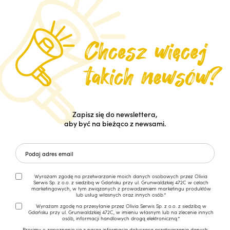
Zapisz się do newslettera,
aby być na bieżąco z newsami.
Wyrażam zgodę na przetwarzanie moich danych osobowych przez Olivia
Serwis Sp. z o.o. z siedzibą w Gdańsku przy ul. Grunwaldzkiej 472C w celach
marketingowych, w tym związanych z prowadzeniem marketingu produktów
lub usług własnych oraz innych osób.*
Wyrażam zgodę na przesyłanie przez Olivia Serwis Sp. z o.o. z siedzibą w
Gdańsku przy ul. Grunwaldzkiej 472C, w imieniu własnym lub na zlecenie innych
osób, informacji handlowych drogą elektroniczną.*
Prosimy o zapoznanie się z naszą
informacją dotyczącą przetwarzania danych