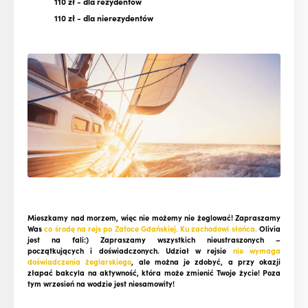
110 zł
- dla rezydentów
110 zł
- dla nierezydentów
Mieszkamy nad morzem, więc nie możemy nie żeglować! Zapraszamy
Was
co środę na rejs po Zatoce Gdańskiej.
Ku zachodowi słońca.
Olivia
jest na fali:)
Zapraszamy wszystkich nieustraszonych –
początkujących i doświadczonych. Udział w rejsie
nie wymaga
doświadczenia żeglarskiego
, ale można je zdobyć, a przy okazji
złapać bakcyla na aktywność, która może zmienić Twoje życie! Poza
tym wrzesień na wodzie jest niesamowity!