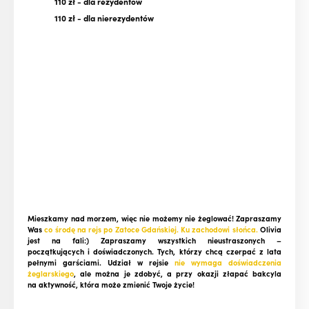
110 zł
- dla rezydentów
110 zł
- dla nierezydentów
Mieszkamy nad morzem, więc nie możemy nie żeglować! Zapraszamy
Was
co środę na rejs po Zatoce Gdańskiej.
Ku zachodowi słońca.
Olivia
jest na fali:)
Zapraszamy wszystkich nieustraszonych –
początkujących i doświadczonych. Tych, którzy chcą czerpać z lata
pełnymi garściami. Udział w rejsie
nie wymaga doświadczenia
żeglarskiego
, ale można je zdobyć, a przy okazji złapać bakcyla
na aktywność, która może zmienić Twoje życie!