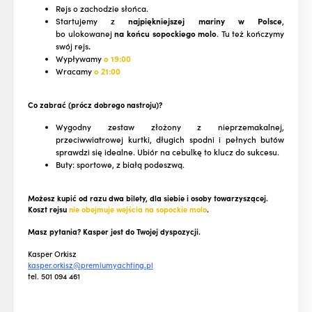
Rejs o zachodzie słońca.
Startujemy z
najpiękniejszej mariny w Polsce
,
bo ulokowanej
na końcu sopockiego molo
. Tu też kończymy
swój rejs
.
Wypływamy
o 19:00
Wracamy
o 21:00
Co zabrać (prócz dobrego nastroju)?
Wygodny zestaw złożony z nieprzemakalnej,
przeciwwiatrowej kurtki, długich spodni i pełnych butów
sprawdzi się idealne. Ubiór na cebulkę to klucz do sukcesu.
Buty: sportowe, z białą podeszwą.
Możesz kupić od razu dwa bilety, dla siebie i osoby towarzyszącej.
Koszt rejsu
nie obejmuje wejścia na sopockie molo
.
Masz pytania? Kasper jest do Twojej dyspozycji.
Kasper Orkisz
kasper.orkisz@premiumyachting.pl
tel. 501 094 461