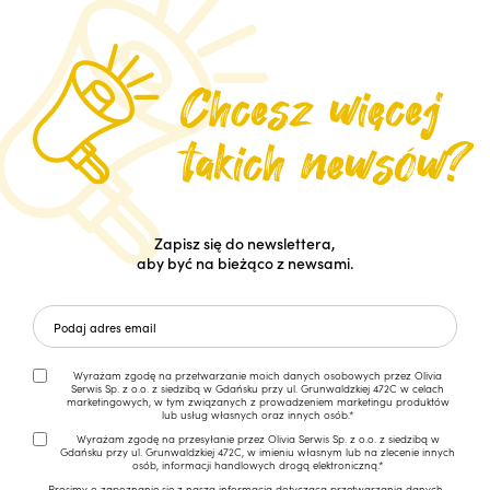
Zapisz się do newslettera,
aby być na bieżąco z newsami.
Wyrażam zgodę na przetwarzanie moich danych osobowych przez Olivia
Serwis Sp. z o.o. z siedzibą w Gdańsku przy ul. Grunwaldzkiej 472C w celach
marketingowych, w tym związanych z prowadzeniem marketingu produktów
lub usług własnych oraz innych osób.*
Wyrażam zgodę na przesyłanie przez Olivia Serwis Sp. z o.o. z siedzibą w
Gdańsku przy ul. Grunwaldzkiej 472C, w imieniu własnym lub na zlecenie innych
osób, informacji handlowych drogą elektroniczną.*
Prosimy o zapoznanie się z naszą
informacją dotyczącą przetwarzania danych