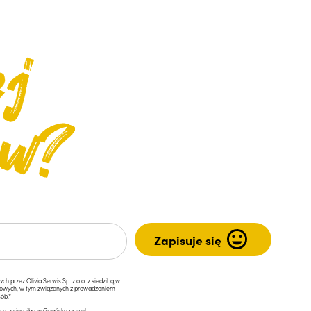
przez Olivia Serwis Sp. z o.o. z siedzibą w
ngowych, w tym związanych z prowadzeniem
ób.*
.o. z siedzibą w Gdańsku przy ul.