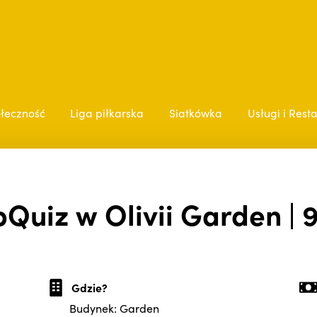
łeczność
Liga piłkarska
Siatkówka
Usługi i Rest
Quiz w Olivii Garden | 
Gdzie?
Budynek: Garden