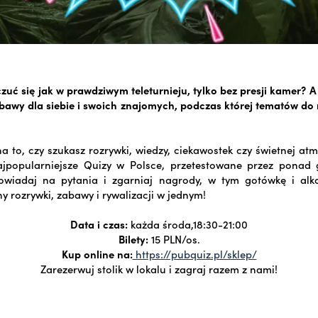
zuć się jak w prawdziwym teleturnieju, tylko bez presji kamer? 
bawy dla siebie i swoich znajomych, podczas której tematów d
a to, czy szukasz rozrywki, wiedzy, ciekawostek czy świetnej atm
jpopularniejsze Quizy w Polsce, przetestowane przez ponad g
owiadaj na pytania i zgarniaj nagrody, w tym gotówkę i alk
y rozrywki, zabawy i rywalizacji w jednym!
Data i czas:
każda środa,18:30-21:00
Bilety:
15 PLN/os.
Kup online na:
https://pubquiz.pl/sklep/
Zarezerwuj stolik w lokalu i zagraj razem z nami!