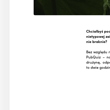
Chciałbyś poc
nietypowej za
nie braknie?
Bez względu n
PubQuiz – na
drużynę, odp
to dwie godzin