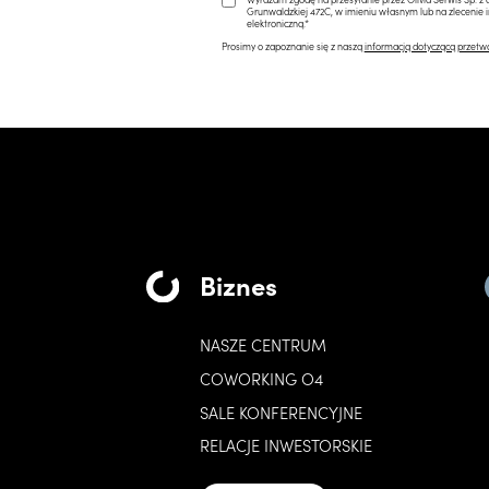
Grunwaldzkiej 472C, w imieniu własnym lub na zlecenie 
elektroniczną.*
Prosimy o zapoznanie się z naszą
informacją dotyczącą przetw
Biznes
NASZE CENTRUM
COWORKING O4
SALE KONFERENCYJNE
RELACJE INWESTORSKIE