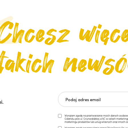
i.
Wyrażam zgodę na przetwarzanie moich danych osobowych 
Gdańsku przy ul. Grunwaldzkiej 472C w celach marketi
marketingu produktów lub usług własnych oraz innych os
Wyrażam zgodę na przesyłanie przez Olivia Serwis Sp. z o