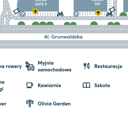
Myjnia
 na rowery
Restauracje
samochodowa
na
Kawiarnie
Szkoła
gi
ver
Olivia Garden