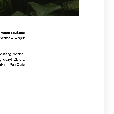
A może szukasz
o rozmów wręcz
osfery, poznaj
raczy! Zbierz
ohol. PubQuiz