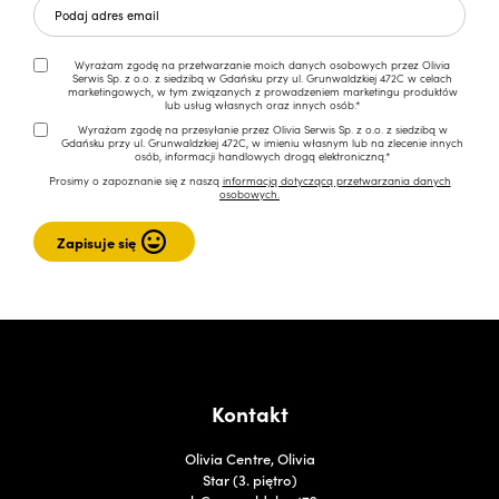
Wyrażam zgodę na przetwarzanie moich danych osobowych przez Olivia
Serwis Sp. z o.o. z siedzibą w Gdańsku przy ul. Grunwaldzkiej 472C w celach
marketingowych, w tym związanych z prowadzeniem marketingu produktów
lub usług własnych oraz innych osób.*
Wyrażam zgodę na przesyłanie przez Olivia Serwis Sp. z o.o. z siedzibą w
Gdańsku przy ul. Grunwaldzkiej 472C, w imieniu własnym lub na zlecenie innych
osób, informacji handlowych drogą elektroniczną.*
Prosimy o zapoznanie się z naszą
informacją dotyczącą przetwarzania danych
osobowych.
Kontakt
Olivia Centre, Olivia
Star (3. piętro)