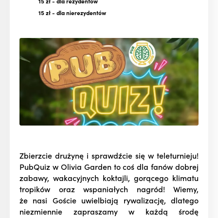
15 zł
- dla rezydentów
15 zł
- dla nierezydentów
Zbierzcie drużynę i sprawdźcie się w teleturnieju!
PubQuiz w Olivia Garden to coś dla fanów dobrej
zabawy, wakacyjnych koktajli, gorącego klimatu
tropików oraz wspaniałych nagród! Wiemy,
że nasi Goście uwielbiają rywalizację, dlatego
niezmiennie zapraszamy w każdą środę