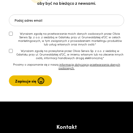
aby być na bieżąco z newsami.
Wyrażam zgodę na przetwarzanie moich danych osobowych przez Olivia
Serwis Sp. z o.o. z siedzibą w Gdańsku przy ul. Grunwaldzkiej 472C w celach
marketingowych, w tym związanych z prowadzeniem marketingu produktów
lub usług własnych oraz innych osób.*
Wyrażam zgodę na przesyłanie przez Olivia Serwis Sp. z o.o. z siedzibą w
Gdańsku przy ul. Grunwaldzkiej 472C, w imieniu własnym lub na zlecenie innych
osób, informacji handlowych drogą elektroniczną.*
Prosimy o zapoznanie się z naszą
informacją dotyczącą przetwarzania danych
osobowych.
Kontakt