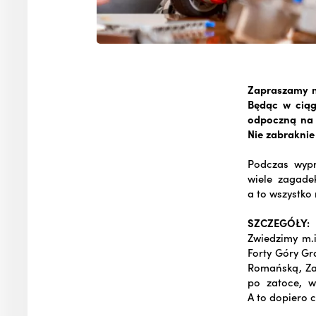
Zapraszamy na
Będąc w ciąg
odpoczną na 
Nie zabraknie
Podczas wypr
wiele zagade
a to wszystko
SZCZEGÓŁY:
Zwiedzimy m.i
Forty Góry Gr
Romańską, Za
po zatoce, w
A to dopiero 