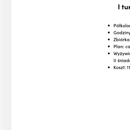
I t
Półkolon
Godziny
Zbiórka:
Plan: c
Wyżywie
II śnia
Koszt: 