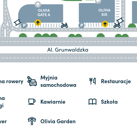
Myjnia
 na rowery
Restauracje
samochodowa
na
Kawiarnie
Szkoła
gi
ver
Olivia Garden