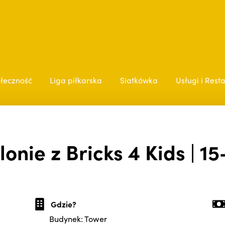
łeczność
Liga piłkarska
Siatkówka
Usługi i Rest
lonie z Bricks 4 Kids | 15
Gdzie?
Budynek: Tower