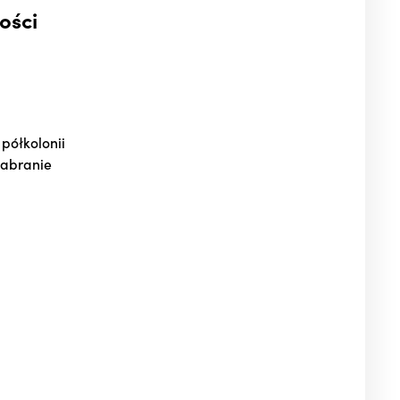
ości
półkolonii
zabranie