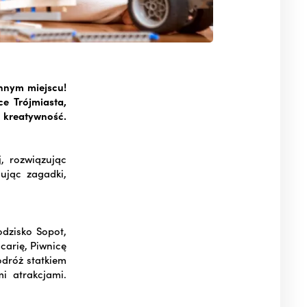
innym miejscu!
e Trójmiasta,
 kreatywność.
, rozwiązując
ując zagadki,
odzisko Sopot,
carię, Piwnicę
dróż statkiem
i atrakcjami.