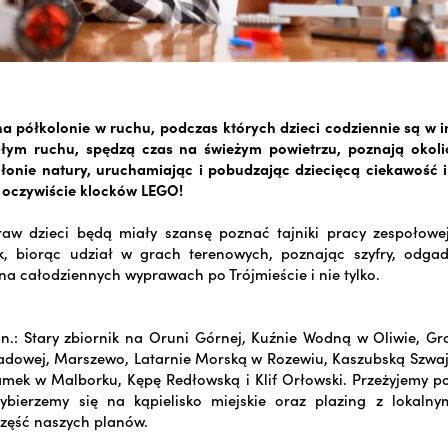
 półkolonie w ruchu, podczas których dzieci codziennie są w 
łym ruchu, spędzą czas na świeżym powietrzu, poznają okolic
łonie natury, uruchamiając i pobudzając dziecięcą ciekawość i
 oczywiście klocków LEGO!
aw dzieci będą miały szansę poznać tajniki pracy zespołowej
k, biorąc udział w grach terenowych, poznając szyfry, odgad
 na całodziennych wyprawach po Trójmieście i nie tylko.
n.: Stary zbiornik na Oruni Górnej, Kuźnie Wodną w Oliwie, Gr
adowej, Marszewo, Latarnie Morską w Rozewiu, Kaszubską Szwaj
mek w Malborku, Kępę Redłowską i Klif Orłowski. Przeżyjemy po
ybierzemy się na kąpielisko miejskie oraz plazing z lokalnym
część naszych planów.