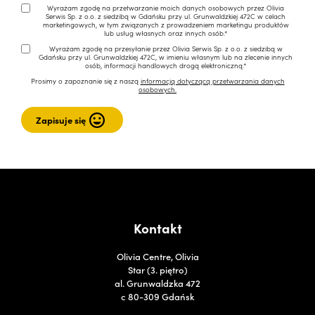
Wyrażam zgodę na przetwarzanie moich danych osobowych przez Olivia
Serwis Sp. z o.o. z siedzibą w Gdańsku przy ul. Grunwaldzkiej 472C w celach
marketingowych, w tym związanych z prowadzeniem marketingu produktów
lub usług własnych oraz innych osób.*
Wyrażam zgodę na przesyłanie przez Olivia Serwis Sp. z o.o. z siedzibą w
Gdańsku przy ul. Grunwaldzkiej 472C, w imieniu własnym lub na zlecenie innych
osób, informacji handlowych drogą elektroniczną.*
Prosimy o zapoznanie się z naszą
informacją dotyczącą przetwarzania danych
osobowych.
Kontakt
Olivia Centre, Olivia
Star (3. piętro)
al. Grunwaldzka 472
c 80-309 Gdańsk