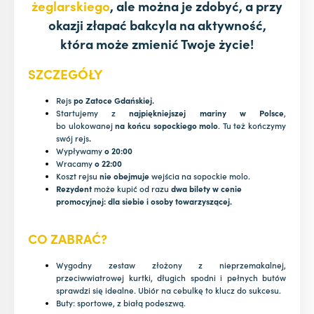
żeglarskiego
, ale można je zdobyć, a przy
okazji złapać bakcyla na aktywność,
która może zmienić Twoje życie!
SZCZEGÓŁY
Rejs
po Zatoce Gdańskiej.
Startujemy z
najpiękniejszej mariny w Polsce
,
bo ulokowanej
na końcu sopockiego molo
. Tu też kończymy
swój rejs
.
Wypływamy
o 20:00
Wracamy
o 22:00
Koszt rejsu
nie obejmuje
wejścia na sopockie molo.
Rezydent
może kupić od razu
dwa bilety w cenie
promocyjnej: dla siebie i osoby towarzyszącej.
CO ZABRAĆ?
Wygodny zestaw złożony z nieprzemakalnej,
przeciwwiatrowej kurtki, długich spodni i pełnych butów
sprawdzi się idealne. Ubiór na cebulkę to klucz do sukcesu.
Buty: sportowe, z białą podeszwą.