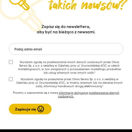
Zapisz się do newslettera,
aby być na bieżąco z newsami.
Wyrażam zgodę na przetwarzanie moich danych osobowych przez Olivia
Serwis Sp. z o.o. z siedzibą w Gdańsku przy ul. Grunwaldzkiej 472C w celach
marketingowych, w tym związanych z prowadzeniem marketingu produktów
lub usług własnych oraz innych osób.*
Wyrażam zgodę na przesyłanie przez Olivia Serwis Sp. z o.o. z siedzibą w
Gdańsku przy ul. Grunwaldzkiej 472C, w imieniu własnym lub na zlecenie innych
osób, informacji handlowych drogą elektroniczną.*
Prosimy o zapoznanie się z naszą
informacją dotyczącą przetwarzania danych
osobowych.