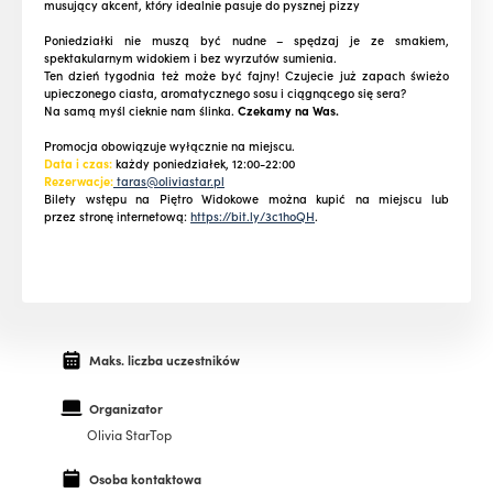
musujący akcent, który idealnie pasuje do pysznej pizzy
Poniedziałki nie muszą być nudne – spędzaj je ze smakiem,
spektakularnym widokiem i bez wyrzutów sumienia.
Ten dzień tygodnia też może być fajny! Czujecie już zapach świeżo
upieczonego ciasta, aromatycznego sosu i ciągnącego się sera?
Na samą myśl cieknie nam ślinka.
Czekamy na Was.
Promocja obowiązuje wyłącznie na miejscu.
Data i czas:
każdy poniedziałek, 12:00-22:00
Rezerwacje:
taras@oliviastar.pl
Bilety wstępu na Piętro Widokowe można kupić na miejscu lub
przez stronę internetową:
https://bit.ly/3c1hoQH
.
Maks. liczba uczestników
Organizator
Olivia StarTop
Osoba kontaktowa