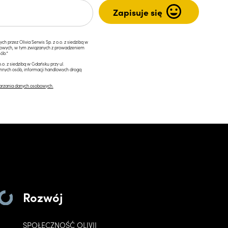
przez Olivia Serwis Sp. z o.o. z siedzibą w
ngowych, w tym związanych z prowadzeniem
ób.*
.o. z siedzibą w Gdańsku przy ul.
innych osób, informacji handlowych drogą
arzania danych osobowych.
Rozwój
SPOŁECZNOŚĆ OLIVII