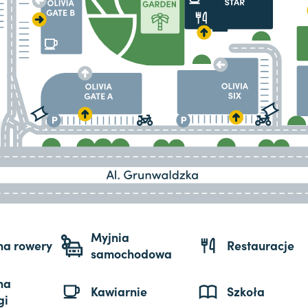
Myjnia
 na rowery
Restauracje
samochodowa
na
Kawiarnie
Szkoła
gi