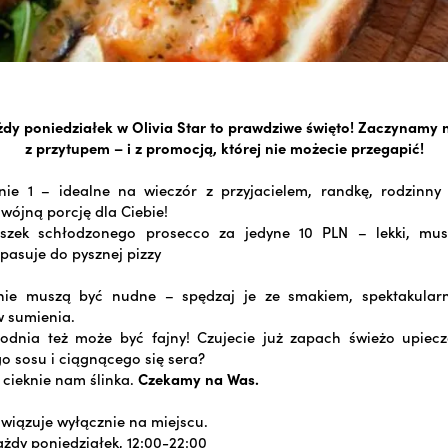
żdy poniedziałek w Olivia Star to prawdziwe święto! Zaczynamy 
z przytupem – i z promocją, której nie możecie przegapić!
nie 1 – idealne na wieczór z przyjacielem, randkę, rodzinn
wójną porcję dla Ciebie!
iszek schłodzonego prosecco za jedyne 10 PLN – lekki, mus
 pasuje do pysznej pizzy
 nie muszą być nudne – spędzaj je ze smakiem, spektakula
w sumienia.
godnia też może być fajny! Czujecie już zapach świeżo upiecz
 sosu i ciągnącego się sera?
cieknie nam ślinka.
Czekamy na Was.
iązuje wyłącznie na miejscu.
żdy poniedziałek, 12:00-22:00