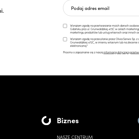
i.
Wyrażam zgodę na przetwarzanie moich danych osobowych 
Gdańsku przy ul. Grunwaldzkiej 472C w celach marketi
marketingu produktów lub usług własnych oraz innych os
Wyrażam zgodę na przesyłanie przez Olivia Serwis Sp. z o
Grunwaldzkiej 472C, w imieniu własnym lub na zlecenie 
elektroniczną.*
Prosimy o zapoznanie się z naszą
informacją dotyczącą przetw
Biznes
NASZE CENTRUM