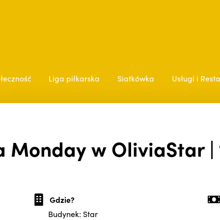
łeczność
Liga piłkarska
Siatkówka
Usługi i Rest
a Monday w OliviaStar | 
Gdzie?
Budynek: Star