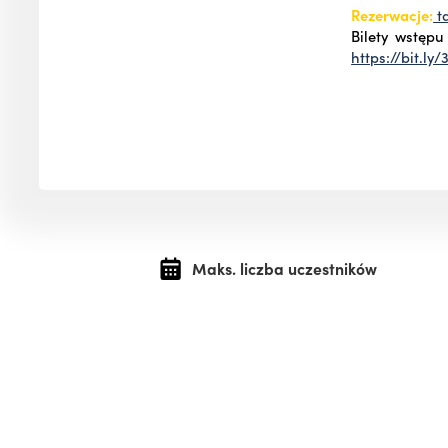
Rezerwacje:
ta
Bilety wstęp
https://bit.ly
Maks. liczba uczestników