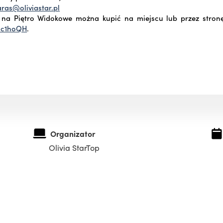
ras@oliviastar.pl
u na Piętro Widokowe można kupić na miejscu lub przez stronę
/3c1hoQH
.
Organizator
Olivia StarTop