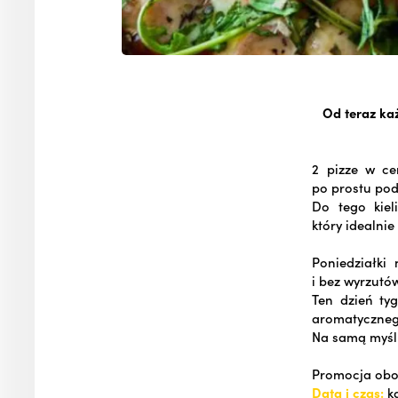
Od teraz ka
2 pizze w ce
po prostu pod
Do tego kiel
który idealnie
Poniedziałki
i bez wyrzutó
Ten dzień ty
aromatycznego
Na samą myśl 
Promocja obow
Data i czas:
ka