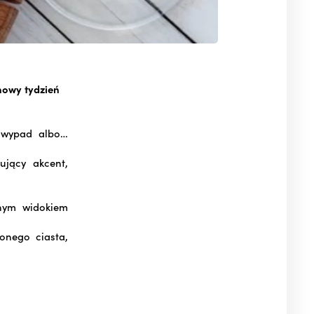
nowy tydzień
y wypad albo…
ujący akcent,
rnym widokiem
onego ciasta,