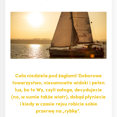
Cała niedziela pod żaglami! Doborowe
towarzystwo, niesamowite widoki i pełen
luz, bo to Wy, czyli załoga, decydujecie
(no, w sumie także wiatr), dokąd płyniecie
i kiedy w czasie rejsu robicie sobie
przerwę na „rybkę”.