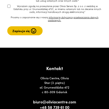
lub usług własnych oraz innych osób.*
Wyrażam zgodę na przesyłanie przez Olivia Serwis Sp. z o.o. z siedzibą w
Gdańsku przy ul. Grunwaldzkiej 472C, w imieniu własnym lub na zlecenie innych
osób, informacji handlowych drogą elektroniczną.*
Prosimy o zapoznanie się z naszą
informacją dotyczącą przetwarzania danych
osobowych.
Kontakt
Olivia Centre, Olivia
Star (3. piętro)
al. Grunwaldzka 472
c 80-309 Gdańsk
biuro@oliviacentre.com
+48 58 739 61 00