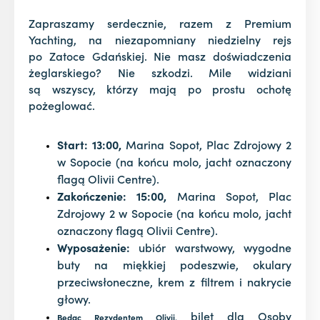
Zapraszamy serdecznie, razem z Premium
Yachting, na niezapomniany niedzielny rejs
po Zatoce Gdańskiej. Nie masz doświadczenia
żeglarskiego? Nie szkodzi. Mile widziani
są wszyscy, którzy mają po prostu ochotę
pożeglować.
Start:
13
:00,
Marina Sopot, Plac Zdrojowy 2
w Sopocie (na końcu molo, jacht oznaczony
flagą Olivii Centre).
Zakończenie:
15:00,
Marina Sopot, Plac
Zdrojowy 2 w Sopocie (na końcu molo, jacht
oznaczony flagą Olivii Centre).
Wyposażenie:
ubiór warstwowy, wygodne
buty na miękkiej podeszwie, okulary
przeciwsłoneczne, krem z filtrem i nakrycie
głowy.
bilet dla Osoby
Będąc Rezydentem Olivii,