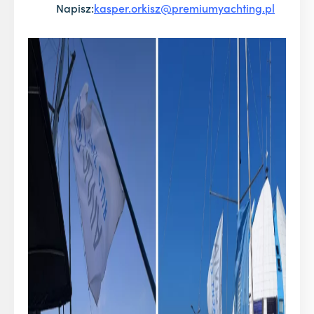
Napisz:
kasper.orkisz@premiumyachting.pl