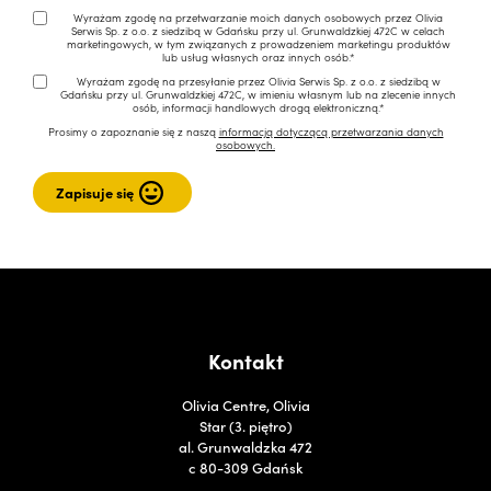
Wyrażam zgodę na przetwarzanie moich danych osobowych przez Olivia
Serwis Sp. z o.o. z siedzibą w Gdańsku przy ul. Grunwaldzkiej 472C w celach
marketingowych, w tym związanych z prowadzeniem marketingu produktów
lub usług własnych oraz innych osób.*
Wyrażam zgodę na przesyłanie przez Olivia Serwis Sp. z o.o. z siedzibą w
Gdańsku przy ul. Grunwaldzkiej 472C, w imieniu własnym lub na zlecenie innych
osób, informacji handlowych drogą elektroniczną.*
Prosimy o zapoznanie się z naszą
informacją dotyczącą przetwarzania danych
osobowych.
Kontakt
Olivia Centre, Olivia
Star (3. piętro)
al. Grunwaldzka 472
c 80-309 Gdańsk