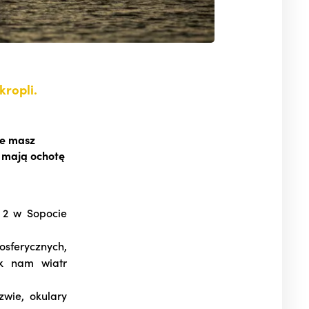
kropli.
ie masz
y mają ochotę
 2 w Sopocie
ferycznych,
ak nam wiatr
wie, okulary