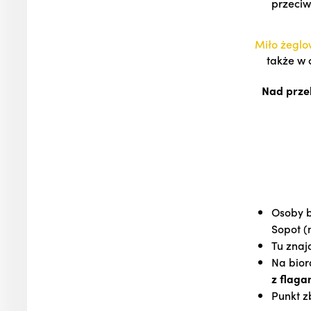
przeciw
Miło żeglo
także w c
Nad przeb
Osoby b
Sopot (
Tu znaj
Na bior
z flaga
Punkt z