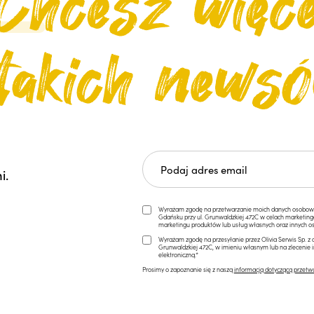
i.
Wyrażam zgodę na przetwarzanie moich danych osobowych 
Gdańsku przy ul. Grunwaldzkiej 472C w celach marketi
marketingu produktów lub usług własnych oraz innych os
Wyrażam zgodę na przesyłanie przez Olivia Serwis Sp. z o
Grunwaldzkiej 472C, w imieniu własnym lub na zlecenie 
elektroniczną.*
Prosimy o zapoznanie się z naszą
informacją dotyczącą przetw