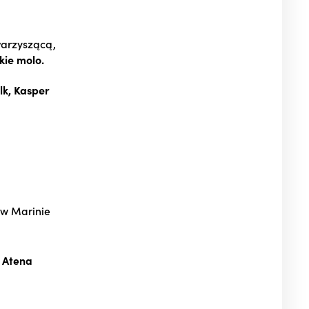
arzyszącą,
kie molo.
lk, Kasper
 w Marinie
Atena