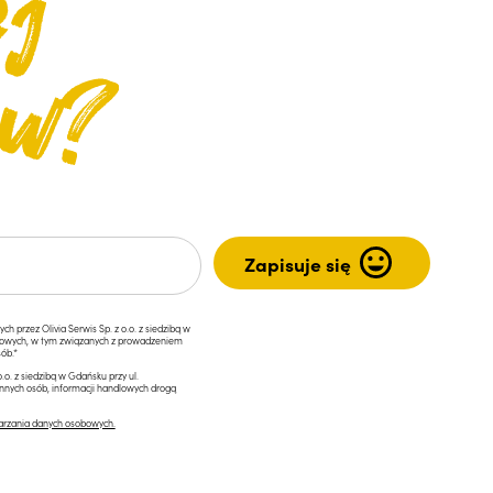
przez Olivia Serwis Sp. z o.o. z siedzibą w
ngowych, w tym związanych z prowadzeniem
ób.*
.o. z siedzibą w Gdańsku przy ul.
innych osób, informacji handlowych drogą
arzania danych osobowych.