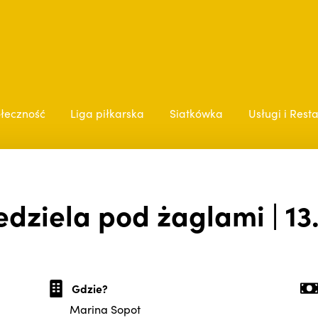
łeczność
Liga piłkarska
Siatkówka
Usługi i Rest
edziela pod żaglami | 13
Gdzie?
Marina Sopot