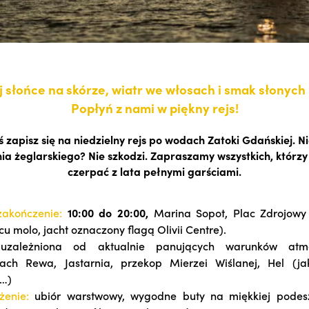
 słońce na skórze, wiatr we włosach i smak słonych 
Popłyń z nami w piękny rejs!
iś zapisz się na niedzielny rejs po wodach Zatoki Gdańskiej. N
a żeglarskiego? Nie szkodzi. Zapraszamy wszystkich, którz
czerpać z lata pełnymi garściami.
 zakończenie:
10
:00 do 20:00,
Marina Sopot, Plac Zdrojowy
cu molo, jacht oznaczony flagą Olivii Centre).
:
uzależniona od aktualnie panujących warunków atmos
ach Rewa, Jastarnia, przekop Mierzei Wiślanej, Hel (j
e…)
żenie:
ubiór warstwowy, wygodne buty na miękkiej podesz