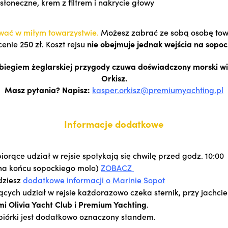
słoneczne, krem z filtrem i nakrycie głowy
wać w miłym towarzystwie.
Możesz zabrać ze sobą osobę tow
enie 250 zł. Koszt rejsu
nie obejmuje jednak wejścia na sopoc
iegiem żeglarskiej przygody czuwa doświadczony morski wi
Orkisz.
Masz pytania? Napisz:
kasper.orkisz@premiumyachting.pl
Informacje dodatkowe
iorące udział w rejsie spotykają się chwilę przed godz. 10:00
na końcu sopockiego molo)
ZOBACZ
dziesz
dodatkowe informacji o Marinie Sopot
ących udział w rejsie każdorazowo czeka sternik, przy jachcie
mi Olivia Yacht Club i Premium Yachting
.
biórki jest dodatkowo oznaczony standem.