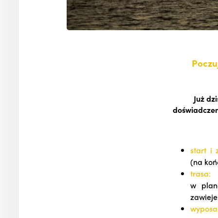
Poczuj
Już dz
doświadczeni
start i
(na koń
trasa
w plan
zawiej
wyposa