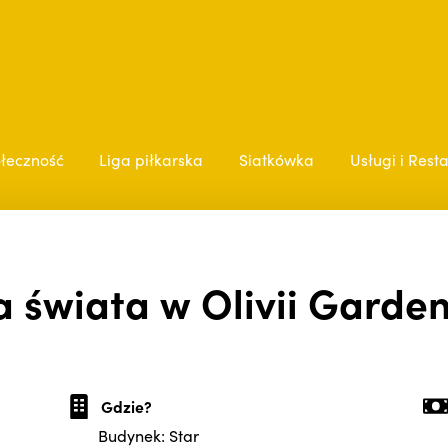
łeczność
Liga piłkarska
Siatkówka
Usługi i Rest
 świata w Olivii Garden 
Gdzie?
Budynek: Star