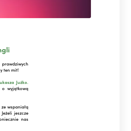
gli
i prawdziwych
y ten mit!
ukasza Juźko
.
 o wyjątkową
o ze wspaniałą
eżeli jeszcze
oniecznie nas