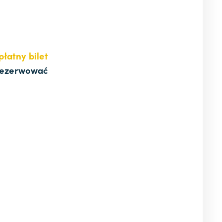
płatny bilet
ezerwować