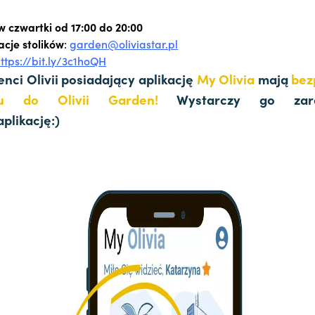
w czwartki od 17:00 do 20:00
cje stolików
:
garden@oliviastar.pl
ttps://bit.ly/3c1hoQH
nci Olivii posiadający aplikację
My Olivia
mają
bez
pu do Olivii Garden!
Wystarczy go zar
aplikację:)