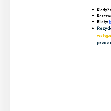
Kiedy? 
Rezerwa
Bilety:
h
Rezyde
wstę
przez 