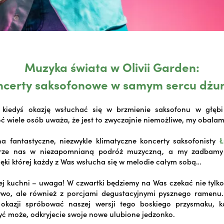
Muzyka świata w Olivii Garden:
ncerty saksofonowe w samym sercu dżun
e kiedyś okazję wsłuchać się w brzmienie saksofonu w głęb
ć wiele osób uważa, że jest to zwyczajnie niemożliwe, my obalam
 fantastyczne, niezwykle klimatyczne koncerty saksofonisty
Ł
ierze nas w niezapomnianą podróż muzyczną, a my zadbamy
ięki której każdy z Was wsłucha się w melodie całym sobą…
iej kuchni – uwaga! W czwartki będziemy na Was czekać nie tylk
wo, ale również z porcjami degustacyjnymi pysznego ramenu. J
e okazji spróbować naszej wersji tego boskiego przysmaku, k
yć może, odkryjecie swoje nowe ulubione jedzonko.