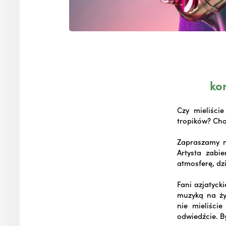
ko
Czy mieliści
tropików? Cho
Zapraszamy na
Artysta zab
atmosferę, dz
Fani azjatyck
muzyką na ży
nie mieliści
odwiedźcie. B