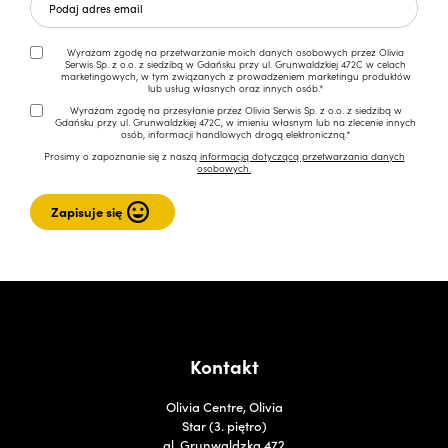
Wyrażam zgodę na przetwarzanie moich danych osobowych przez Olivia
Serwis Sp. z o.o. z siedzibą w Gdańsku przy ul. Grunwaldzkiej 472C w celach
marketingowych, w tym związanych z prowadzeniem marketingu produktów
lub usług własnych oraz innych osób.*
Wyrażam zgodę na przesyłanie przez Olivia Serwis Sp. z o.o. z siedzibą w
Gdańsku przy ul. Grunwaldzkiej 472C, w imieniu własnym lub na zlecenie innych
osób, informacji handlowych drogą elektroniczną.*
Prosimy o zapoznanie się z naszą
informacją dotyczącą przetwarzania danych
osobowych.
Kontakt
Olivia Centre, Olivia
Star (3. piętro)
al. Grunwaldzka 472