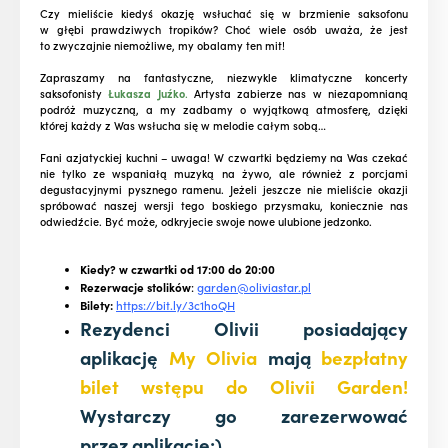
Czy mieliście kiedyś okazję wsłuchać się w brzmienie saksofonu
w głębi prawdziwych tropików? Choć wiele osób uważa, że jest
to zwyczajnie niemożliwe, my obalamy ten mit!
Zapraszamy na fantastyczne, niezwykle klimatyczne koncerty
saksofonisty
Łukasza Juźko
.
Artysta zabierze nas w niezapomnianą
podróż muzyczną, a my zadbamy o wyjątkową atmosferę, dzięki
której każdy z Was wsłucha się w melodie całym sobą…
Fani azjatyckiej kuchni – uwaga! W czwartki będziemy na Was czekać
nie tylko ze wspaniałą muzyką na żywo, ale również z porcjami
degustacyjnymi pysznego ramenu. Jeżeli jeszcze nie mieliście okazji
spróbować naszej wersji tego boskiego przysmaku, koniecznie nas
odwiedźcie. Być może, odkryjecie swoje nowe ulubione jedzonko.
Kiedy? w czwartki od 17:00 do 20:00
Rezerwacje stolików
:
garden@oliviastar.pl
Bilety:
https://bit.ly/3c1hoQH
Rezydenci Olivii posiadający
aplikację
My Olivia
mają
bezpłatny
bilet wstępu do Olivii Garden!
Wystarczy go zarezerwować
przez aplikację:)