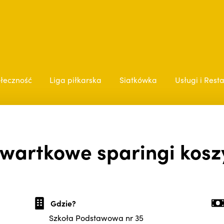
łeczność
Liga piłkarska
Siatkówka
Usługi i Rest
wartkowe sparingi kosz
Gdzie?
Szkoła Podstawowa nr 35