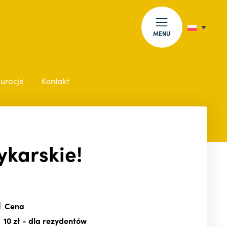
MENU
auracje
Kontakt
ykarskie!
Cena
10 zł
- dla rezydentów