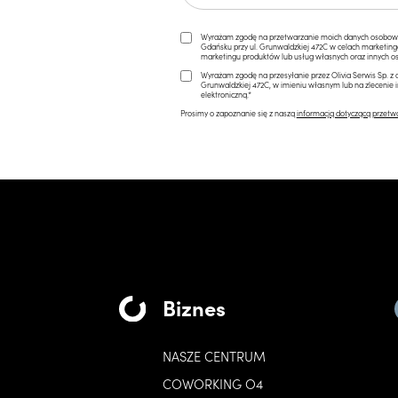
Wyrażam zgodę na przetwarzanie moich danych osobowych 
Gdańsku przy ul. Grunwaldzkiej 472C w celach marketi
marketingu produktów lub usług własnych oraz innych os
Wyrażam zgodę na przesyłanie przez Olivia Serwis Sp. z o
Grunwaldzkiej 472C, w imieniu własnym lub na zlecenie 
elektroniczną.*
Prosimy o zapoznanie się z naszą
informacją dotyczącą przetw
Biznes
NASZE CENTRUM
COWORKING O4