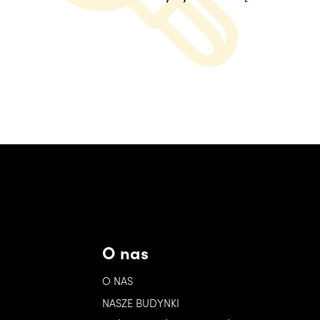
O nas
O NAS
NASZE BUDYNKI