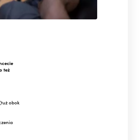
chcecie
o też
(tuż obok
czenia