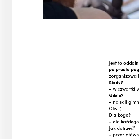
Jest to oddoln
po prostu pog
zorganizowali
Kiedy?
– w czwartki 
Gdzie?
– na sali gim
Olivii).
Dla kogo?
– dla każdego
Jak dotrzeć?
– przez główne