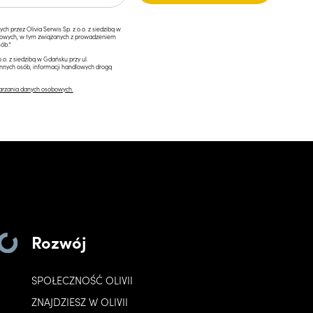
przez Olivia Serwis Sp. z o.o. z siedzibą w
ngowych, w tym związanych z prowadzeniem
ób.*
.o. z siedzibą w Gdańsku przy ul.
innych osób, informacji handlowych drogą
arzania danych osobowych.
Rozwój
SPOŁECZNOŚĆ OLIVII
ZNAJDZIESZ W OLIVII