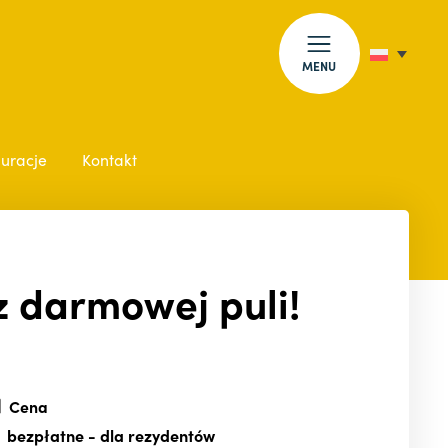
MENU
auracje
Kontakt
 z darmowej puli!
Cena
bezpłatne
- dla rezydentów