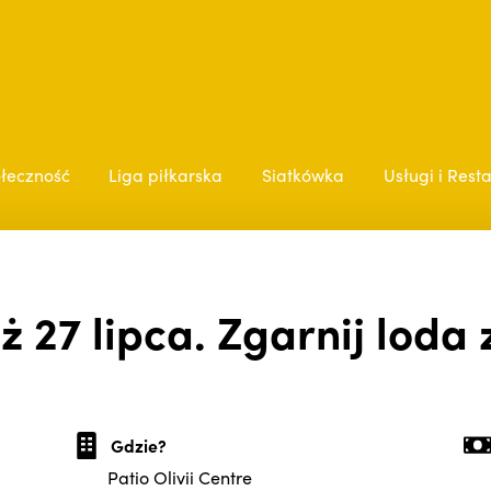
łeczność
Liga piłkarska
Siatkówka
Usługi i Rest
ż 27 lipca. Zgarnij loda
Gdzie?
Patio Olivii Centre