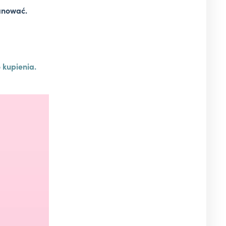
kanować.
o kupienia.