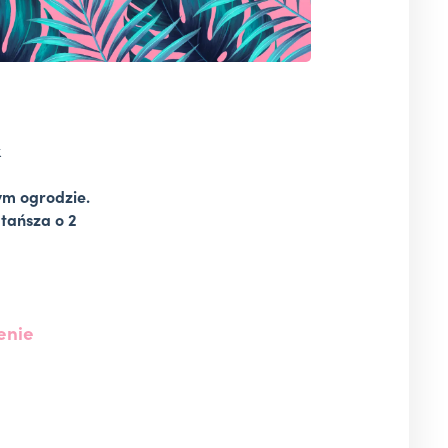
k
ym ogrodzie.
tańsza o 2
enie