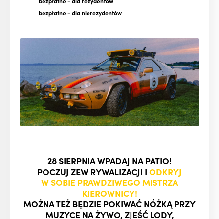
bezpłatne
- dla rezydentów
bezpłatne
- dla nierezydentów
28 SIERPNIA WPADAJ NA PATIO!
POCZUJ ZEW RYWALIZACJI I
ODKRYJ
W SOBIE PRAWDZIWEGO MISTRZA
KIEROWNICY!
MOŻNA TEŻ BĘDZIE POKIWAĆ NÓŻKĄ PRZY
MUZYCE NA ŻYWO, ZJEŚĆ LODY,