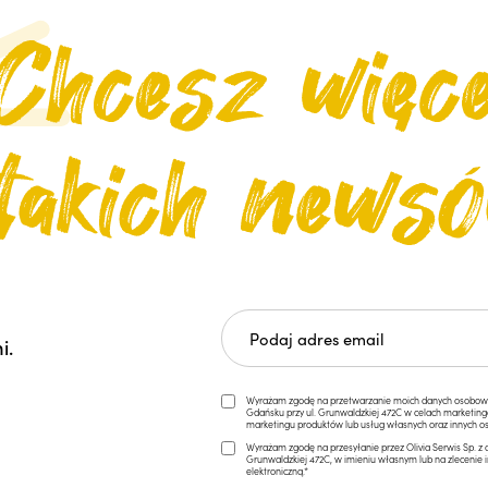
i.
Wyrażam zgodę na przetwarzanie moich danych osobowych 
Gdańsku przy ul. Grunwaldzkiej 472C w celach marketi
marketingu produktów lub usług własnych oraz innych os
Wyrażam zgodę na przesyłanie przez Olivia Serwis Sp. z o
Grunwaldzkiej 472C, w imieniu własnym lub na zlecenie 
elektroniczną.*