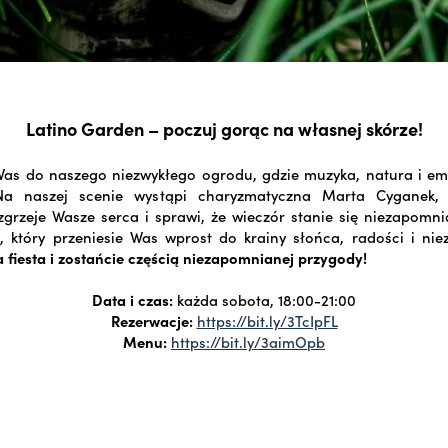
Latino Garden – poczuj gorąc na własnej skórze!
as do naszego niezwykłego ogrodu, gdzie muzyka, natura i emo
Na naszej scenie wystąpi charyzmatyczna Marta Cyganek, 
grzeje Wasze serca i sprawi, że wieczór stanie się niezapomni
t, który przeniesie Was wprost do krainy słońca, radości i ni
a fiesta i zostańcie częścią niezapomnianej przygody!
Data i czas:
każda sobota, 18:00-21:00
Rezerwacje:
https://bit.ly/3TcIpFL
Menu:
https://bit.ly/3aimOpb