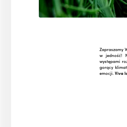
Zapraszamy W
w jedność! 
występami roz
gorący klima
emocji.
Viva l