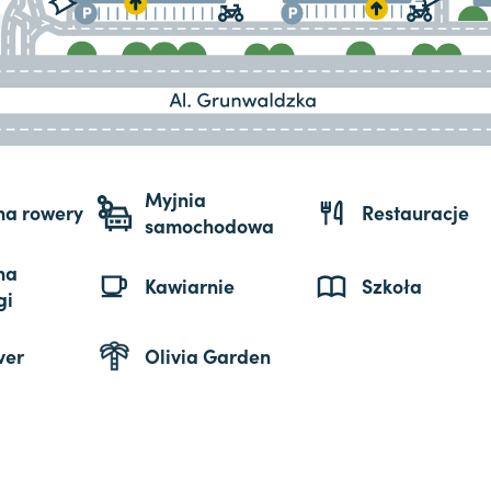
Myjnia
 na rowery
Restauracje
samochodowa
na
Kawiarnie
Szkoła
gi
ver
Olivia Garden