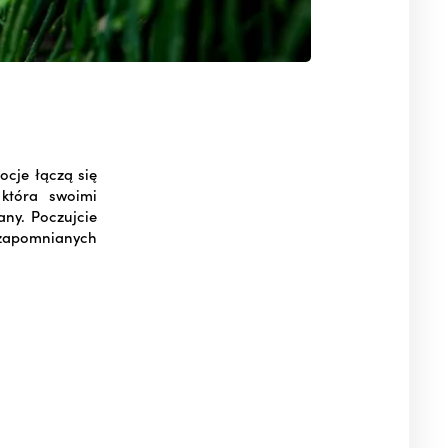
cje łączą się
która swoimi
any. Poczujcie
ezapomnianych