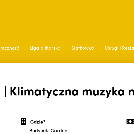
łeczność
Liga piłkarska
Siatkówka
Usługi i Rest
 | Klimatyczna muzyka n
Gdzie?
Budynek: Garden