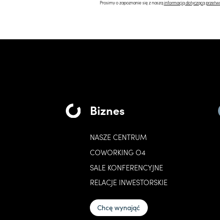
Prosimy o zapoznanie się z naszą
informacją dotyczącą przetw
Biznes
NASZE CENTRUM
COWORKING O4
SALE KONFERENCYJNE
RELACJE INWESTORSKIE
Chcę wynająć