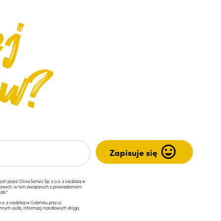
przez Olivia Serwis Sp. z o.o. z siedzibą w
ngowych, w tym związanych z prowadzeniem
ób.*
.o. z siedzibą w Gdańsku przy ul.
innych osób, informacji handlowych drogą