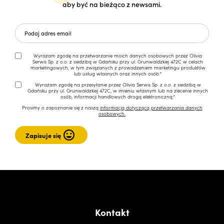
aby być na bieżąco z newsami.
Wyrażam zgodę na przetwarzanie moich danych osobowych przez Olivia
Serwis Sp. z o.o. z siedzibą w Gdańsku przy ul. Grunwaldzkiej 472C w celach
marketingowych, w tym związanych z prowadzeniem marketingu produktów
lub usług własnych oraz innych osób.*
Wyrażam zgodę na przesyłanie przez Olivia Serwis Sp. z o.o. z siedzibą w
Gdańsku przy ul. Grunwaldzkiej 472C, w imieniu własnym lub na zlecenie innych
osób, informacji handlowych drogą elektroniczną.*
Prosimy o zapoznanie się z naszą
informacją dotyczącą przetwarzania danych
osobowych.
Kontakt