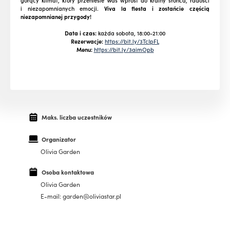
gorący klimat, który przeniesie Was wprost do krainy słońca, radości
i niezapomnianych emocji.
Viva la fiesta i zostańcie częścią
niezapomnianej przygody!
Data i czas:
każda sobota, 18:00-21:00
Rezerwacje:
https://bit.ly/3TcIpFL
Menu:
https://bit.ly/3aimOpb
Maks. liczba uczestników
Organizator
Olivia Garden
Osoba kontaktowa
Olivia Garden
E-mail: garden@oliviastar.pl