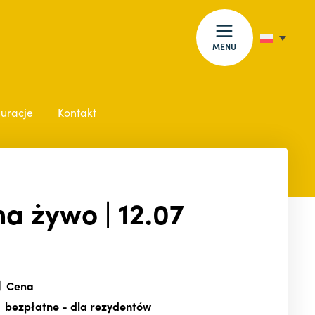
MENU
auracje
Kontakt
a żywo | 12.07
Cena
bezpłatne
- dla rezydentów