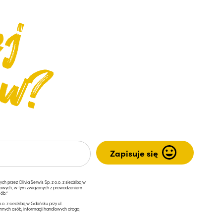
przez Olivia Serwis Sp. z o.o. z siedzibą w
ngowych, w tym związanych z prowadzeniem
ób.*
.o. z siedzibą w Gdańsku przy ul.
innych osób, informacji handlowych drogą