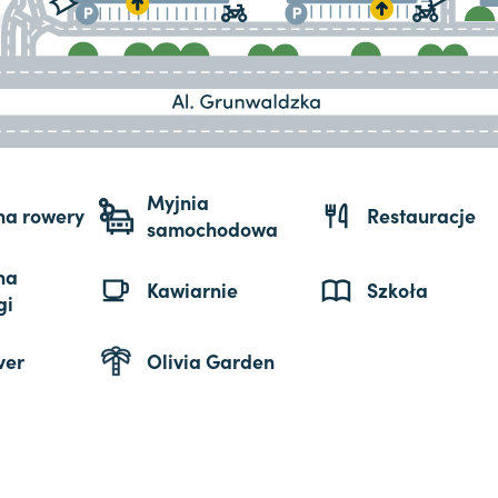
Myjnia
 na rowery
Restauracje
samochodowa
na
Kawiarnie
Szkoła
gi
ver
Olivia Garden