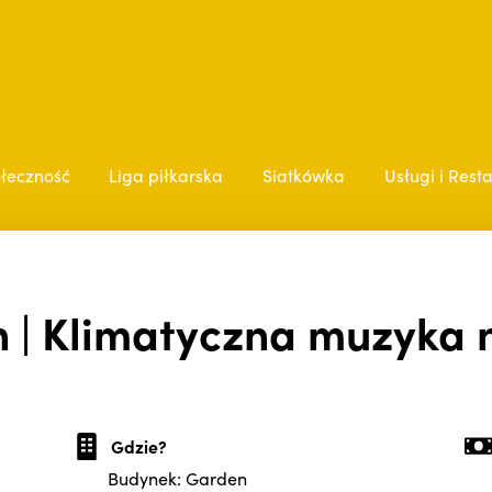
łeczność
Liga piłkarska
Siatkówka
Usługi i Rest
 | Klimatyczna muzyka n
Gdzie?
Budynek: Garden