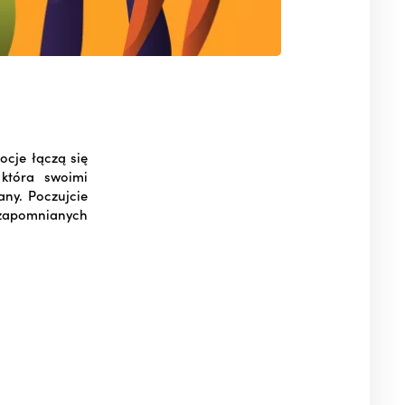
cje łączą się
która swoimi
any. Poczujcie
ezapomnianych