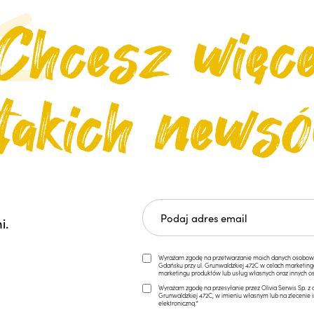
i.
Wyrażam zgodę na przetwarzanie moich danych osobowych 
Gdańsku przy ul. Grunwaldzkiej 472C w celach marketi
marketingu produktów lub usług własnych oraz innych os
Wyrażam zgodę na przesyłanie przez Olivia Serwis Sp. z o
Grunwaldzkiej 472C, w imieniu własnym lub na zlecenie 
elektroniczną.*