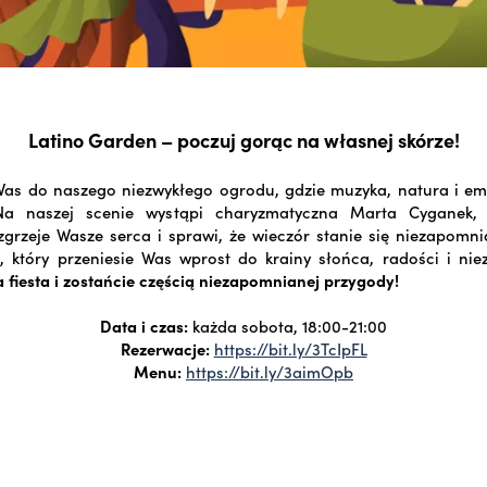
Latino Garden – poczuj gorąc na własnej skórze!
as do naszego niezwykłego ogrodu, gdzie muzyka, natura i emo
Na naszej scenie wystąpi charyzmatyczna Marta Cyganek, 
grzeje Wasze serca i sprawi, że wieczór stanie się niezapomni
t, który przeniesie Was wprost do krainy słońca, radości i ni
a fiesta i zostańcie częścią niezapomnianej przygody!
Data i czas:
każda sobota, 18:00-21:00
Rezerwacje:
https://bit.ly/3TcIpFL
Menu:
https://bit.ly/3aimOpb