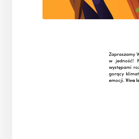
Zapraszamy W
w jedność! 
występami roz
gorący klima
emocji.
Viva l