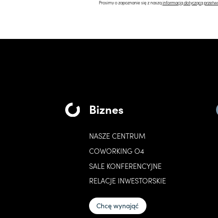
Prosimy o zapoznanie się z naszą
informacją dotyczącą przetw
Biznes
NASZE CENTRUM
COWORKING O4
SALE KONFERENCYJNE
RELACJE INWESTORSKIE
Chcę wynająć