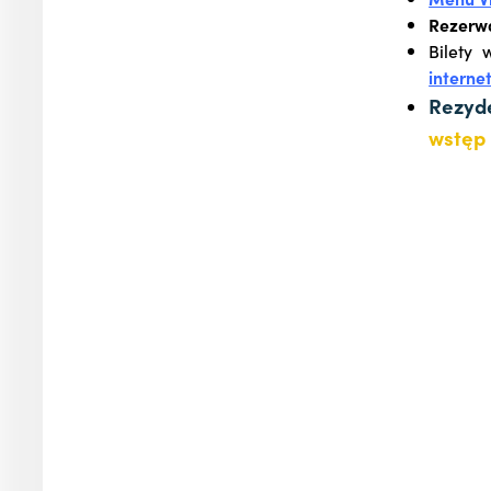
Rezerwa
Bilety
interne
Rezyd
wstęp 