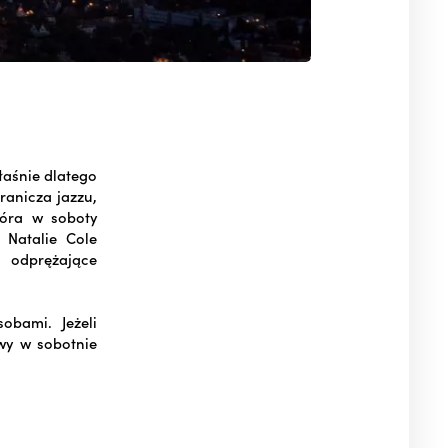
łaśnie dlatego
ranicza jazzu,
óra w soboty
 Natalie Cole
, odprężające
obami. Jeżeli
wy w sobotnie