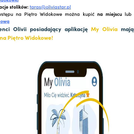
cje stolików:
taras@oliviastar.pl
 wstępu na Piętro Widokowe można kupić
na miejscu
lu
tową
enci Olivii posiadający aplikację
My Olivia
maj
na Piętro Widokowe!