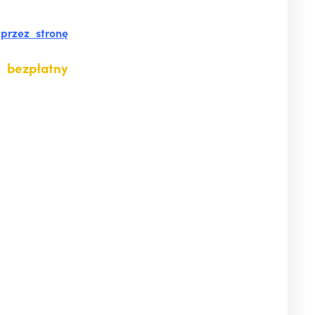
b
przez stronę
ą
bezpłatny