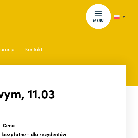
MENU
auracje
Kontakt
wym, 11.03
Cena
bezpłatne
- dla rezydentów