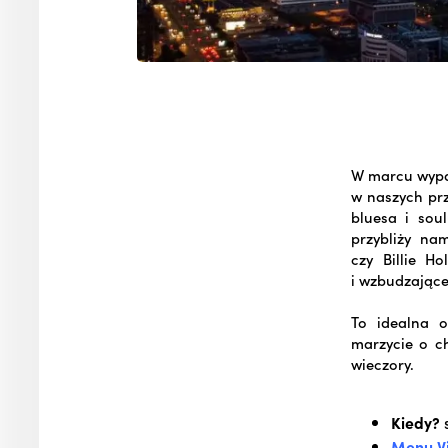
W marcu wypat
w naszych prz
bluesa i so
przybliży na
czy Billie H
i wzbudzające
To idealna o
marzycie o c
wieczory.
Kiedy?
s
Menu V