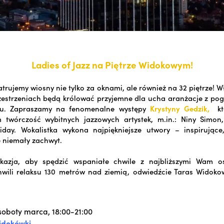
Ladies of Jazz na Piętrze Widokowym!
rujemy wiosny nie tylko za oknami, ale również na 32 piętrze! W
estrzeniach będą królować przyjemne dla ucha aranżacje z pog
ulu. Zapraszamy na fenomenalne występy
Krystyny Gedzik,
kt
m twórczość wybitnych jazzowych artystek, m.in.: Niny Simon,
oliday. Wokalistka wykona najpiękniejsze utwory – inspirujące
 niemały zachwyt.
kazja, aby spędzić wspaniałe chwile z najbliższymi Wam os
hwili relaksu 130 metrów nad ziemią, odwiedźcie Taras Widoko
oboty marca, 18:00-21:00
idokówki