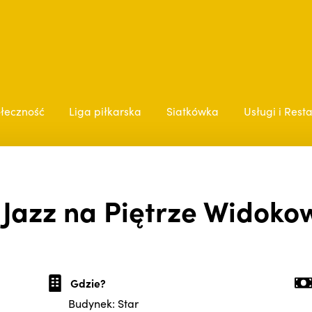
łeczność
Liga piłkarska
Siatkówka
Usługi i Rest
 Jazz na Piętrze Widoko
Gdzie?
Budynek: Star