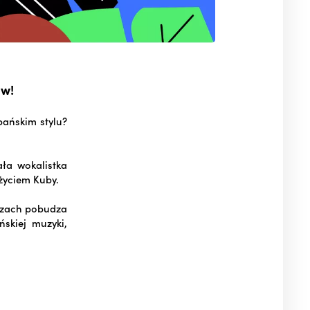
ów!
bańskim stylu?
ła wokalistka
 życiem Kuby.
aczach pobudza
skiej muzyki,