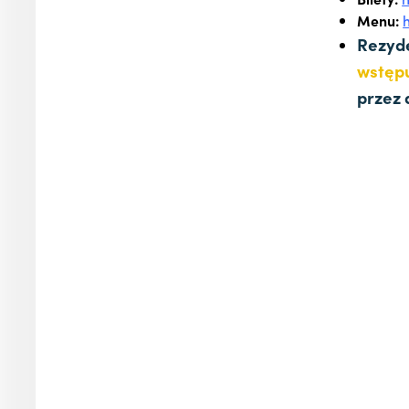
Menu:
Rezyde
wstę
przez 