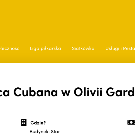
łeczność
Liga piłkarska
Siatkówka
Usługi i Rest
ca Cubana w Olivii Gard
Gdzie?
Budynek: Star