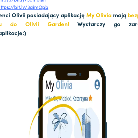
https://bit.ly/3aimOpb
nci Olivii posiadający aplikację
My Olivia
mają
bez
pu do Olivii Garden!
Wystarczy go zar
aplikację:)