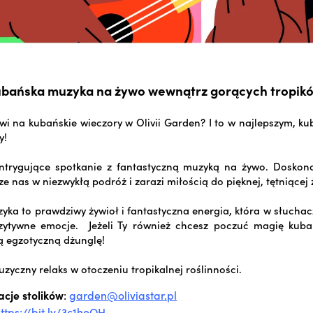
bańska muzyka na żywo wewnątrz gorących tropik
owi na kubańskie wieczory w Olivii Garden? I to w najlepszym, ku
y!
ntrygujące spotkanie z fantastyczną muzyką na żywo. Doskona
e nas w niezwykłą podróż i zarazi miłością do pięknej, tętniącej
ka to prawdziwy żywioł i fantastyczna energia, która w słuch
zytywne emocje. Jeżeli Ty również chcesz poczuć magię kubań
ą egzotyczną dżunglę!
zyczny relaks w otoczeniu tropikalnej roślinności.
cje stolików
:
garden@oliviastar.pl
ttps://bit.ly/3c1hoQH