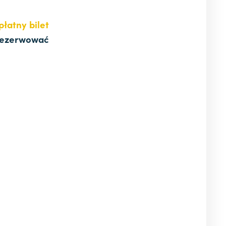
płatny bilet
ezerwować