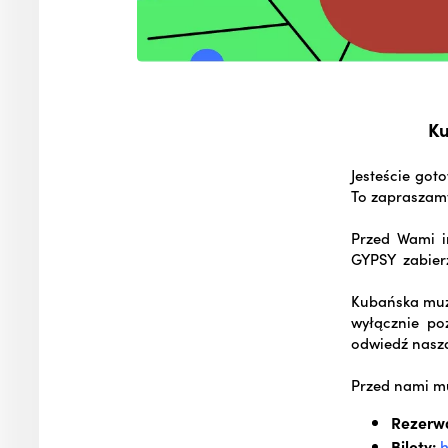
Ku
Jesteście got
To zapraszam
Przed Wami i
GYPSY zabierz
Kubańska muzy
wyłącznie po
odwiedź nasz
Przed nami mu
Rezerwa
Bilety:
h