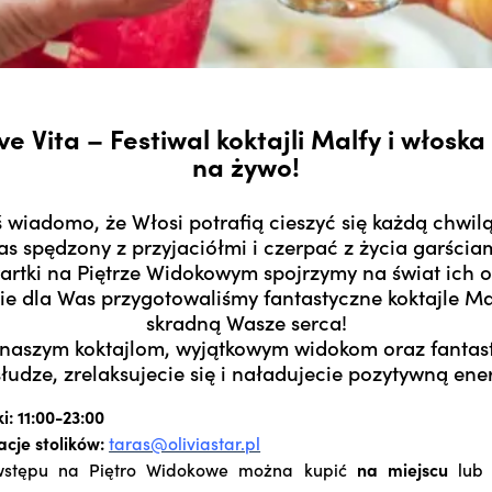
ve Vita – Festiwal koktajli Malfy i włosk
na żywo!
ś wiadomo, że Włosi potrafią cieszyć się każdą chwil
as spędzony z przyjaciółmi i czerpać z życia garścia
rtki na Piętrze Widokowym spojrzymy na świat ich 
ie dla Was przygotowaliśmy fantastyczne koktajle Mal
skradną Wasze serca!
 naszym koktajlom, wyjątkowym widokom oraz fantas
łudze, zrelaksujecie się i naładujecie pozytywną ene
i: 11:00-23:00
cje stolików:
taras@oliviastar.pl
 wstępu na Piętro Widokowe można kupić
na miejscu
lu