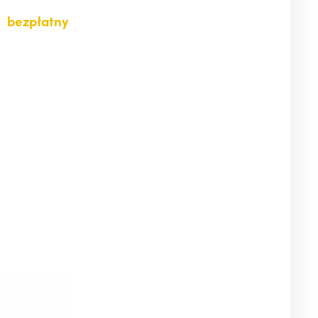
ą
bezpłatny