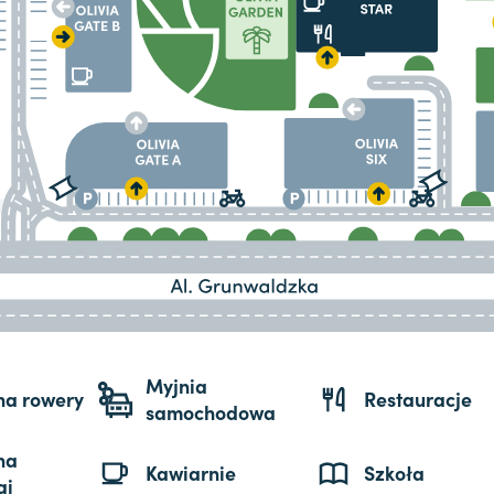
Myjnia
 na rowery
Restauracje
samochodowa
na
Kawiarnie
Szkoła
gi