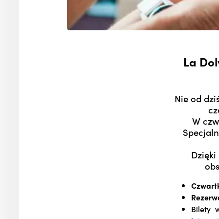
La Dol
<p>
Nie od dzi
cz
W czwa
Specjaln
Dzięki
obs
Czwartk
Rezerwa
Bilety