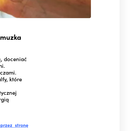
a muzka
ą, doceniać
mi.
oczami.
fy, które
tycznej
rgią
b
przez stronę