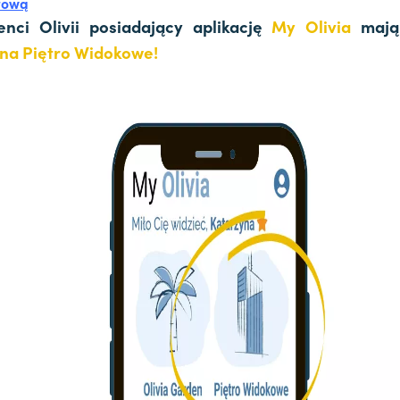
tową
enci Olivii posiadający aplikację
My Olivia
maj
na Piętro Widokowe!