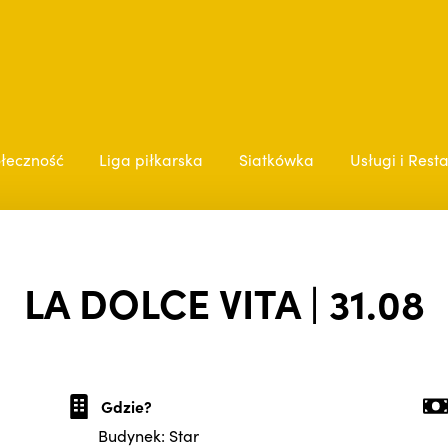
łeczność
Liga piłkarska
Siatkówka
Usługi i Rest
LA DOLCE VITA | 31.08
Gdzie?
Budynek: Star