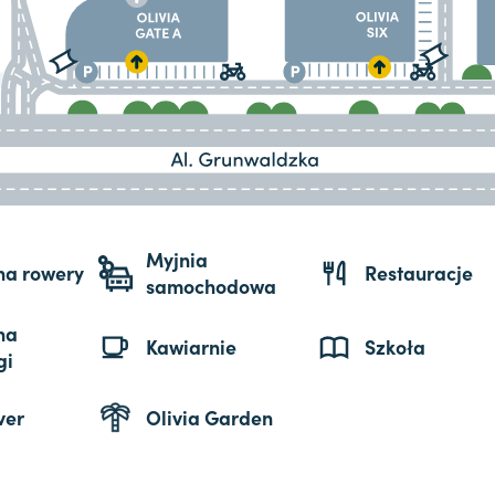
Myjnia
 na rowery
Restauracje
samochodowa
na
Kawiarnie
Szkoła
gi
ver
Olivia Garden