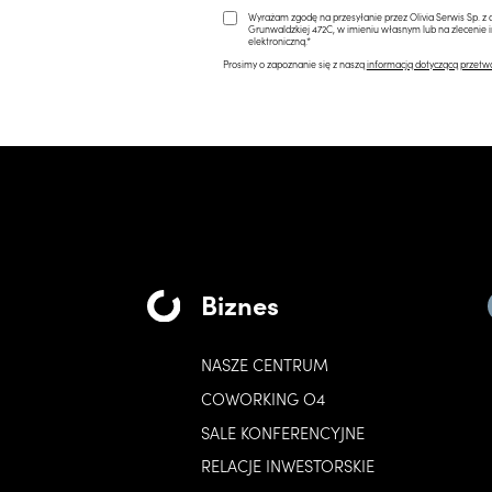
Wyrażam zgodę na przesyłanie przez Olivia Serwis Sp. z o
Grunwaldzkiej 472C, w imieniu własnym lub na zlecenie 
elektroniczną.*
Prosimy o zapoznanie się z naszą
informacją dotyczącą przetw
Biznes
NASZE CENTRUM
COWORKING O4
SALE KONFERENCYJNE
RELACJE INWESTORSKIE