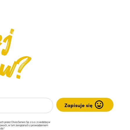
przez Olivia Serwis Sp. z o.o. z siedzibą w
ngowych, w tym związanych z prowadzeniem
ób.*