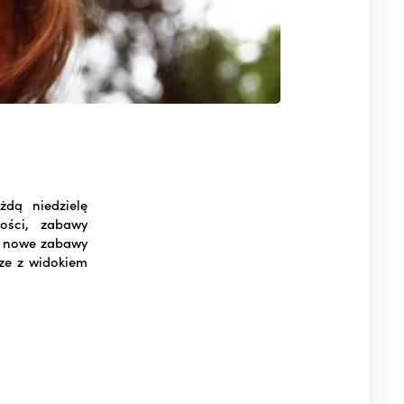
dą niedzielę
ości, zabawy
ać nowe zabawy
rze z widokiem