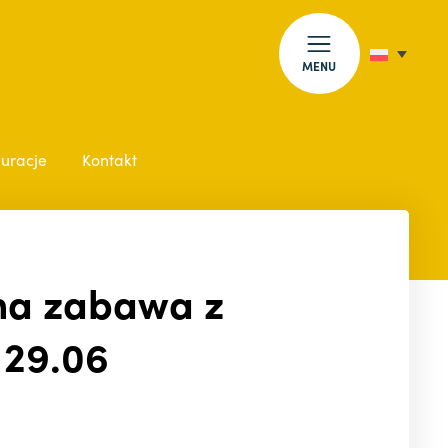
MENU
auracje
Kontakt
lna zabawa z
 29.06