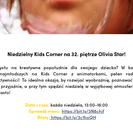
Niedzielny Kids Corner na 32. piętrze Olivia Star!
ysłu na kreatywne popołudnie dla swojego dziecka? W każ
najmłodszych na Kids Corner z animatorkami, pełen rad
ktywności! To idealna okazja, by rozwijać wyobraźnię, poznaw
przyjaźnie, a przy tym spędzić niedzielę w wyjątkowej atmosfe
iasto!
Data i czas:
każda niedziela, 13:00-16:00
Sprawdź menu:
https://bit.ly/3N8chjf
Bilety:
https://bit.ly/3c1hoQH