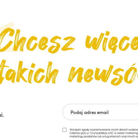
i.
Wyrażam zgodę na przetwarzanie moich danych osobowych 
Gdańsku przy ul. Grunwaldzkiej 472C w celach marketi
marketingu produktów lub usług własnych oraz innych os