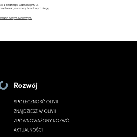
.o. z siedzibą w Gdańsku przy ul.
innych osób, informacji handlowych drogą
arzania danych osobowych.
Rozwój
SPOŁECZNOŚĆ OLIVII
ZNAJDZIESZ W OLIVII
ZRÓWNOWAŻONY ROZWÓJ
AKTUALNOŚCI