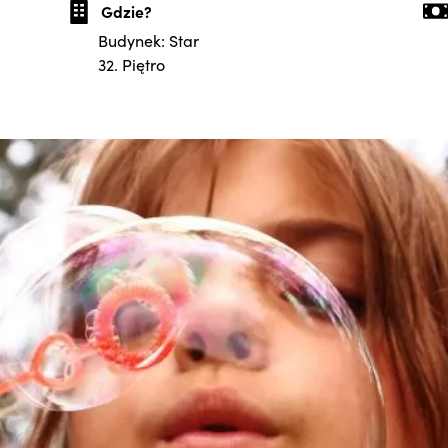
Gdzie?
Budynek: Star
32. Piętro