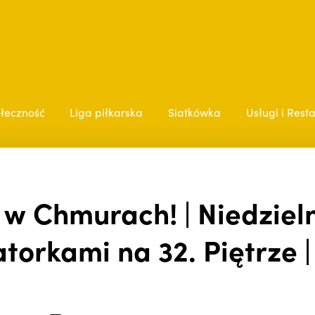
łeczność
Liga piłkarska
Siatkówka
Usługi i Rest
 w Chmurach! | Niedzie
torkami na 32. Piętrze |