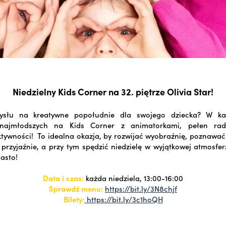
Niedzielny Kids Corner na 32. piętrze Olivia Star!
ysłu na kreatywne popołudnie dla swojego dziecka? W każ
najmłodszych na Kids Corner z animatorkami, pełen rad
ktywności! To idealna okazja, by rozwijać wyobraźnię, poznaw
przyjaźnie, a przy tym spędzić niedzielę w wyjątkowej atmosfe
iasto!
Data i czas:
każda niedziela, 13:00-16:00
Sprawdź menu:
https://bit.ly/3N8chjf
Bilety:
https://bit.ly/3c1hoQH