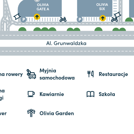
Myjnia
 na rowery
Restauracje
samochodowa
na
Kawiarnie
Szkoła
gi
ver
Olivia Garden