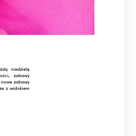
dą niedzielę
ości, zabawy
ać nowe zabawy
rze z widokiem