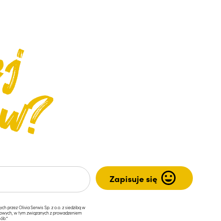
przez Olivia Serwis Sp. z o.o. z siedzibą w
ngowych, w tym związanych z prowadzeniem
ób.*