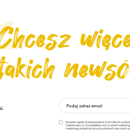
i.
Wyrażam zgodę na przetwarzanie moich danych osobowych 
Gdańsku przy ul. Grunwaldzkiej 472C w celach marketi
marketingu produktów lub usług własnych oraz innych os