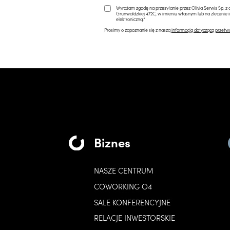
Wyrażam zgodę na przesyłanie przez Olivia Serwis Sp. z o
Grunwaldzkiej 472C, w imieniu własnym lub na zlecenie 
elektroniczną.*
Prosimy o zapoznanie się z naszą
informacją dotyczącą przetw
Biznes
NASZE CENTRUM
COWORKING O4
SALE KONFERENCYJNE
RELACJE INWESTORSKIE