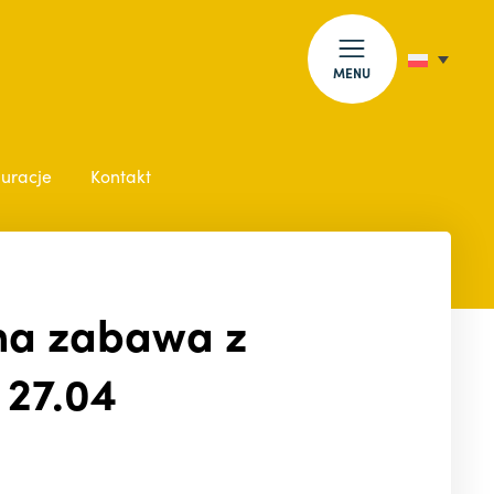
MENU
auracje
Kontakt
lna zabawa z
 27.04