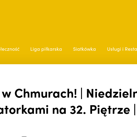
łeczność
Liga piłkarska
Siatkówka
Usługi i Rest
 w Chmurach! | Niedzie
torkami na 32. Piętrze |