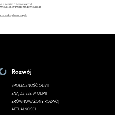
.o. z siedzibą w Gdańsku przy ul.
innych osób, informacji handlowych drogą
arzania danych osobowych.
Rozwój
SPOŁECZNOŚĆ OLIVII
ZNAJDZIESZ W OLIVII
ZRÓWNOWAŻONY ROZWÓJ
AKTUALNOŚCI