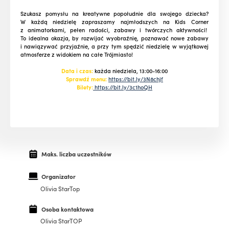
Szukasz pomysłu na kreatywne popołudnie dla swojego dziecka?
W każdą niedzielę zapraszamy najmłodszych na Kids Corner
z animatorkami, pełen radości, zabawy i twórczych aktywności!
To idealna okazja, by rozwijać wyobraźnię, poznawać nowe zabawy
i nawiązywać przyjaźnie, a przy tym spędzić niedzielę w wyjątkowej
atmosferze z widokiem na całe Trójmiasto!
Data i czas:
każda niedziela, 13:00-16:00
Sprawdź menu:
https://bit.ly/3N8chjf
Bilety:
https://bit.ly/3c1hoQH
Maks. liczba uczestników
Organizator
Olivia StarTop
Osoba kontaktowa
Olivia StarTOP