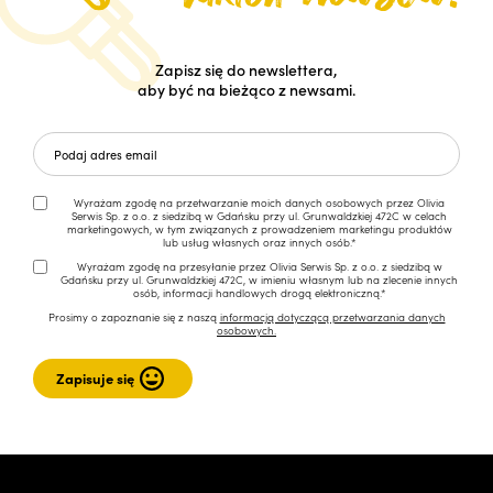
Zapisz się do newslettera,
aby być na bieżąco z newsami.
Wyrażam zgodę na przetwarzanie moich danych osobowych przez Olivia
Serwis Sp. z o.o. z siedzibą w Gdańsku przy ul. Grunwaldzkiej 472C w celach
marketingowych, w tym związanych z prowadzeniem marketingu produktów
lub usług własnych oraz innych osób.*
Wyrażam zgodę na przesyłanie przez Olivia Serwis Sp. z o.o. z siedzibą w
Gdańsku przy ul. Grunwaldzkiej 472C, w imieniu własnym lub na zlecenie innych
osób, informacji handlowych drogą elektroniczną.*
Prosimy o zapoznanie się z naszą
informacją dotyczącą przetwarzania danych
osobowych.