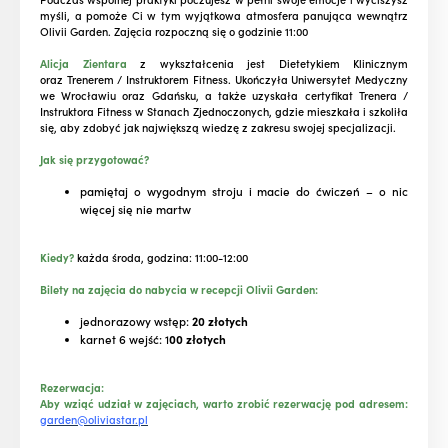
myśli, a pomoże Ci w tym wyjątkowa atmosfera panująca wewnątrz
Olivii Garden. Zajęcia rozpoczną się o godzinie 11:00
Alicja Zientara
z
wykształcenia jest Dietetykiem Klinicznym
oraz Trenerem / Instruktorem Fitness. Ukończyła Uniwersytet Medyczny
we Wrocławiu oraz Gdańsku, a także uzyskała certyfikat Trenera /
Instruktora Fitness w Stanach Zjednoczonych, gdzie mieszkała i szkoliła
się, aby zdobyć jak największą wiedzę z zakresu swojej specjalizacji.
Jak się przygotować?
pamiętaj o wygodnym stroju i macie do ćwiczeń – o nic
więcej się nie martw
Kiedy?
każda środa, godzina: 11:00-12:00
Bilety na zajęcia do nabycia w recepcji Olivii Garden:
jednorazowy wstęp:
20 złotych
karnet 6 wejść: 1
00 złotych
Rezerwacja:
Aby wziąć udział w zajęciach, warto zrobić rezerwację pod adresem:
garden@oliviastar.pl