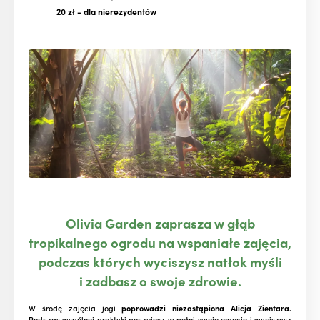
20 zł
- dla nierezydentów
Olivia Garden zaprasza w głąb
tropikalnego ogrodu na wspaniałe zajęcia,
podczas których wyciszysz natłok myśli
i zadbasz o swoje zdrowie.
W środę zajęcia jogi
poprowadzi niezastąpiona Alicja Zientara.
Podczas wspólnej praktyki poczujesz w pełni swoje emocje i wyciszysz