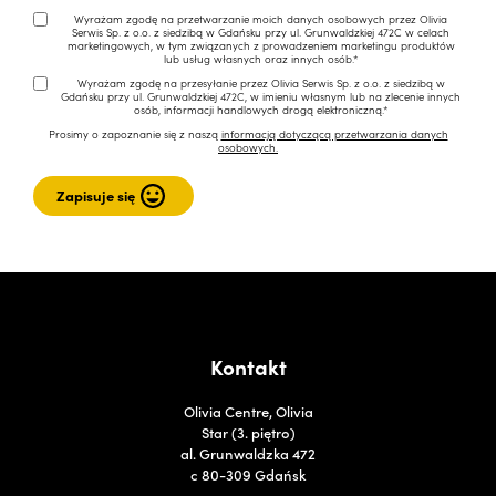
Wyrażam zgodę na przetwarzanie moich danych osobowych przez Olivia
Serwis Sp. z o.o. z siedzibą w Gdańsku przy ul. Grunwaldzkiej 472C w celach
marketingowych, w tym związanych z prowadzeniem marketingu produktów
lub usług własnych oraz innych osób.*
Wyrażam zgodę na przesyłanie przez Olivia Serwis Sp. z o.o. z siedzibą w
Gdańsku przy ul. Grunwaldzkiej 472C, w imieniu własnym lub na zlecenie innych
osób, informacji handlowych drogą elektroniczną.*
Prosimy o zapoznanie się z naszą
informacją dotyczącą przetwarzania danych
osobowych.
Kontakt
Olivia Centre, Olivia
Star (3. piętro)
al. Grunwaldzka 472
c 80-309 Gdańsk