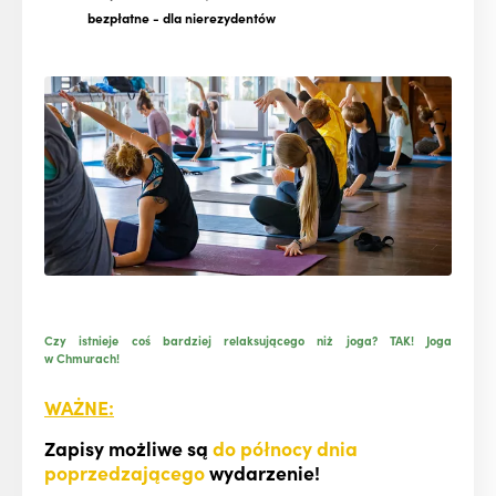
bezpłatne
- dla nierezydentów
Czy istnieje coś bardziej relaksującego niż joga? T
AK! Joga
w Chmurach!
WAŻNE:
Zapisy możliwe są
do północy dnia
poprzedzającego
wydarzenie!