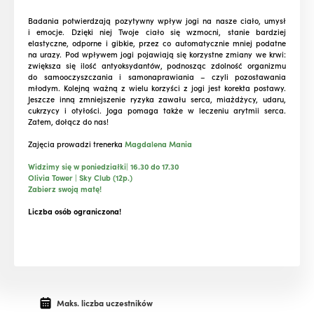
Badania potwierdzają pozytywny wpływ jogi na nasze ciało, umysł
i emocje. Dzięki niej Twoje ciało się wzmocni, stanie bardziej
elastyczne, odporne i gibkie, przez co automatycznie mniej podatne
na urazy. Pod wpływem jogi pojawiają się korzystne zmiany we krwi:
zwiększa się ilość antyoksydantów, podnosząc zdolność organizmu
do samooczyszczania i samonaprawiania – czyli pozostawania
młodym. Kolejną ważną z wielu korzyści z jogi jest korekta postawy.
Jeszcze inną zmniejszenie ryzyka zawału serca, miażdżycy, udaru,
cukrzycy i otyłości. Joga pomaga także w leczeniu arytmii serca.
Zatem, dołącz do nas!
Zajęcia prowadzi trenerka
Magdalena Mania
Widzimy się w poniedziałki| 16.30 do 17.30
Olivia Tower | Sky Club (12p.)
Zabierz swoją matę!
Liczba osób ograniczona!
Maks. liczba uczestników