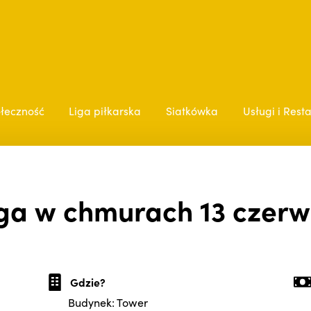
łeczność
Liga piłkarska
Siatkówka
Usługi i Rest
ga w chmurach 13 czer
Gdzie?
Budynek: Tower