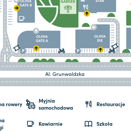
Myjnia
 na rowery
Restauracje
samochodowa
na
Kawiarnie
Szkoła
gi