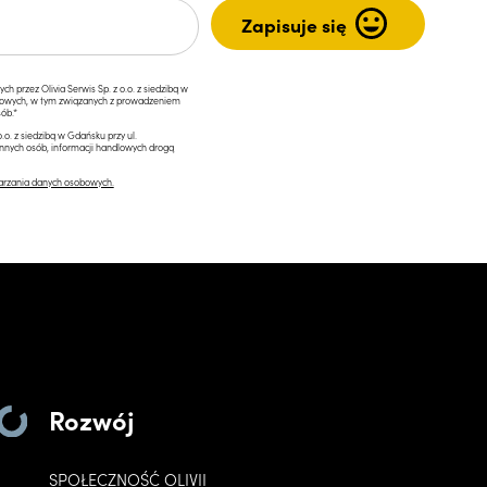
przez Olivia Serwis Sp. z o.o. z siedzibą w
ngowych, w tym związanych z prowadzeniem
ób.*
.o. z siedzibą w Gdańsku przy ul.
innych osób, informacji handlowych drogą
arzania danych osobowych.
Rozwój
SPOŁECZNOŚĆ OLIVII