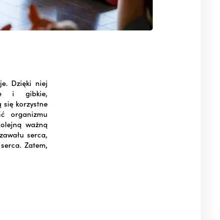
. Dzięki niej
e i gibkie,
 się korzystne
ść organizmu
Kolejną ważną
 zawału serca,
 serca. Zatem,