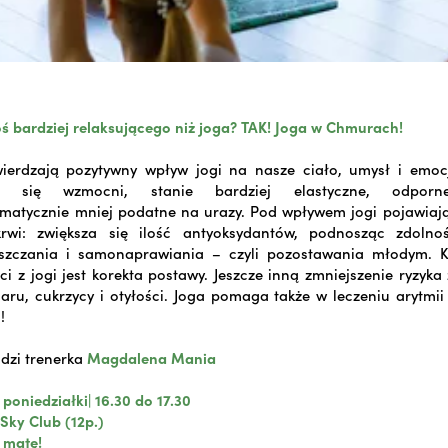
oś bardziej relaksującego niż joga? T
AK! Joga w Chmurach!
ierdzają pozytywny wpływ jogi na nasze ciało, umysł i emocje
o się wzmocni, stanie bardziej elastyczne, odporn
matycznie mniej podatne na urazy. Pod wpływem jogi pojawiają
rwi: zwiększa się ilość antyoksydantów, podnosząc zdolno
zczania i samonaprawiania – czyli pozostawania młodym. 
ści z jogi jest korekta postawy. Jeszcze inną zmniejszenie ryzyka
aru, cukrzycy i otyłości. Joga pomaga także w leczeniu arytmii
!
dzi trenerka
Magdalena Mania
poniedziałki| 16.30 do 17.30
 Sky Club (12p.)
 matę!