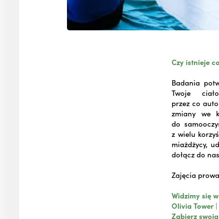
Czy istnieje c
Badania potw
Twoje ciał
przez co auto
zmiany we k
do samooczys
z wielu korzy
miażdżycy, ud
dołącz do nas
Zajęcia prowa
Widzimy się w 
Olivia Tower |
Zabierz swoją