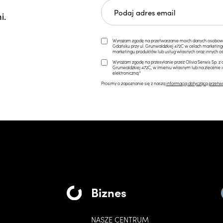
i.
Wyrażam zgodę na przetwarzanie moich danych osobowych 
Gdańsku przy ul. Grunwaldzkiej 472C w celach marketi
marketingu produktów lub usług własnych oraz innych os
Wyrażam zgodę na przesyłanie przez Olivia Serwis Sp. z o
Grunwaldzkiej 472C, w imieniu własnym lub na zlecenie 
elektroniczną.*
Prosimy o zapoznanie się z naszą
informacją dotyczącą przetw
Biznes
NASZE CENTRUM