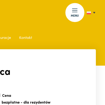
MENU
auracje
Kontakt
wca
Cena
bezpłatne
- dla rezydentów