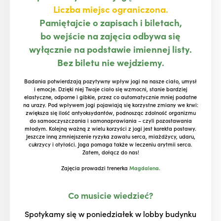
Liczba miejsc ograniczona.
Pamiętajcie o zapisach i biletach,
bo wejście na zajęcia odbywa się
wyłącznie na podstawie imiennej listy.
Bez biletu nie wejdziemy.
Badania potwierdzają pozytywny wpływ jogi na nasze ciało, umysł
i emocje. Dzięki niej Twoje ciało się wzmocni, stanie bardziej
elastyczne, odporne i gibkie, przez co automatycznie mniej podatne
na urazy. Pod wpływem jogi pojawiają się korzystne zmiany we krwi:
zwiększa się ilość antyoksydantów, podnosząc zdolność organizmu
do samooczyszczania i samonaprawiania – czyli pozostawania
młodym. Kolejną ważną z wielu korzyści z jogi jest korekta postawy.
Jeszcze inną zmniejszenie ryzyka zawału serca, miażdżycy, udaru,
cukrzycy i otyłości. Joga pomaga także w leczeniu arytmii serca.
Zatem, dołącz do nas!
Zajęcia prowadzi trenerka
Magdalena.
Co musicie wiedzieć?
Spotykamy się w poniedziałek w lobby budynku