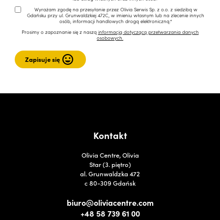
Wyrażam zgodę na przesyłanie przez Olivia Serwis Sp. z o.o. z siedzibą w
Gdańsku przy ul. Grunwaldzkiej 472C, w imieniu własnym lub na zlecenie innych
osób, informacji handlowych drogą elektroniczną.*
Prosimy o zapoznanie się z naszą
informacją dotyczącą przetwarzania danych
osobowych.
Kontakt
Olivia Centre, Olivia
Star (3. piętro)
al. Grunwaldzka 472
c 80-309 Gdańsk
biuro@oliviacentre.com
+48 58 739 61 00