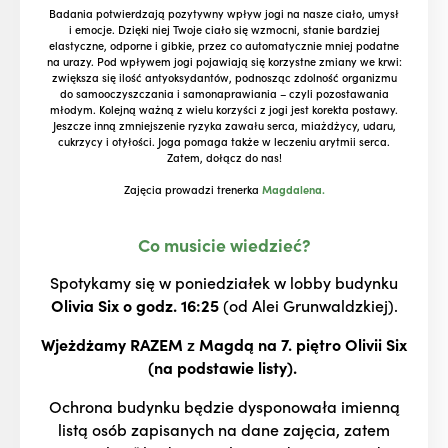
Badania potwierdzają pozytywny wpływ jogi na nasze ciało, umysł
i emocje. Dzięki niej Twoje ciało się wzmocni, stanie bardziej
elastyczne, odporne i gibkie, przez co automatycznie mniej podatne
na urazy. Pod wpływem jogi pojawiają się korzystne zmiany we krwi:
zwiększa się ilość antyoksydantów, podnosząc zdolność organizmu
do samooczyszczania i samonaprawiania – czyli pozostawania
młodym. Kolejną ważną z wielu korzyści z jogi jest korekta postawy.
Jeszcze inną zmniejszenie ryzyka zawału serca, miażdżycy, udaru,
cukrzycy i otyłości. Joga pomaga także w leczeniu arytmii serca.
Zatem, dołącz do nas!
Zajęcia prowadzi trenerka
Magdalena.
Co musicie wiedzieć?
Spotykamy się w poniedziałek w lobby budynku
Olivia Six
o godz. 16:25
(od Alei Grunwaldzkiej).
Wjeżdżamy RAZEM
z
Magdą na 7. piętro Olivii Six
(na podstawie listy).
Ochrona budynku będzie dysponowała imienną
listą osób zapisanych na dane zajęcia, zatem