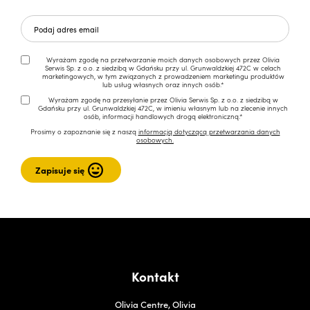
Wyrażam zgodę na przetwarzanie moich danych osobowych przez Olivia
Serwis Sp. z o.o. z siedzibą w Gdańsku przy ul. Grunwaldzkiej 472C w celach
marketingowych, w tym związanych z prowadzeniem marketingu produktów
lub usług własnych oraz innych osób.*
Wyrażam zgodę na przesyłanie przez Olivia Serwis Sp. z o.o. z siedzibą w
Gdańsku przy ul. Grunwaldzkiej 472C, w imieniu własnym lub na zlecenie innych
osób, informacji handlowych drogą elektroniczną.*
Prosimy o zapoznanie się z naszą
informacją dotyczącą przetwarzania danych
osobowych.
Kontakt
Olivia Centre, Olivia