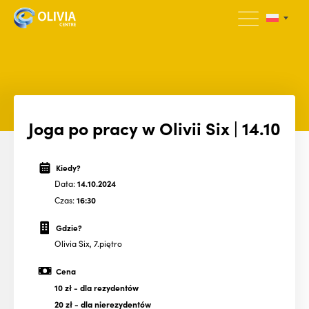
Joga po pracy w Olivii Six | 14.10
Kiedy?
Data:
14.10.2024
Czas:
16:30
Gdzie?
Olivia Six, 7.piętro
Cena
10 zł
- dla rezydentów
20 zł
- dla nierezydentów