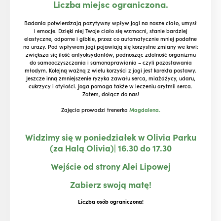
Liczba miejsc ograniczona.
Badania potwierdzają pozytywny wpływ jogi na nasze ciało, umysł
i emocje. Dzięki niej Twoje ciało się wzmocni, stanie bardziej
elastyczne, odporne i gibkie, przez co automatycznie mniej podatne
na urazy. Pod wpływem jogi pojawiają się korzystne zmiany we krwi:
zwiększa się ilość antyoksydantów, podnosząc zdolność organizmu
do samooczyszczania i samonaprawiania – czyli pozostawania
młodym. Kolejną ważną z wielu korzyści z jogi jest korekta postawy.
Jeszcze inną zmniejszenie ryzyka zawału serca, miażdżycy, udaru,
cukrzycy i otyłości. Joga pomaga także w leczeniu arytmii serca.
Zatem, dołącz do nas!
Zajęcia prowadzi trenerka
Magdalena.
Widzimy się w poniedziałek w Olivia Parku
(za Halą Olivia)| 16.30 do 17.30
Wejście od strony Alei Lipowej
Zabierz swoją matę!
Liczba osób ograniczona!