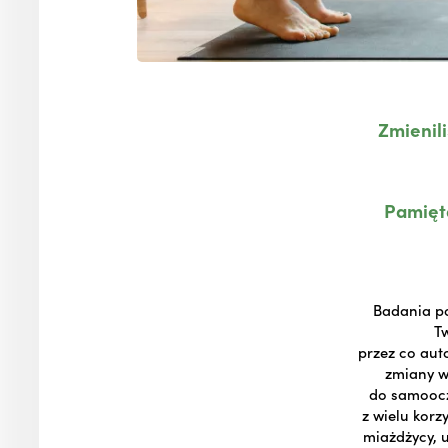
Zmienil
Pamięta
Badania po
Tw
przez co aut
zmiany w
do samoocz
z wielu korz
miażdżycy, u