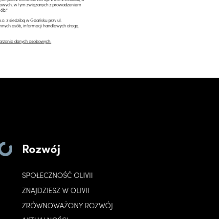
ngowych, w tym związanych z prowadzeniem
ób.*
.o. z siedzibą w Gdańsku przy ul.
innych osób, informacji handlowych drogą
arzania danych osobowych.
Rozwój
SPOŁECZNOŚĆ OLIVII
ZNAJDZIESZ W OLIVII
ZRÓWNOWAŻONY ROZWÓJ