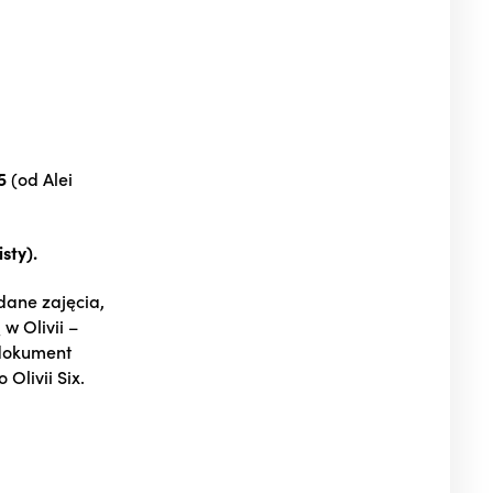
25
(od Alei
isty).
dane zajęcia,
w Olivii –
 dokument
Olivii Six.