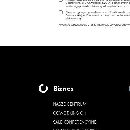
Gdańsku przy ul. Grunwaldzkiej 472C w celach marketi
marketingu produktów lub usług własnych oraz innych os
Wyrażam zgodę na przesyłanie przez Olivia Serwis Sp. z o
Grunwaldzkiej 472C, w imieniu własnym lub na zlecenie 
elektroniczną.*
Prosimy o zapoznanie się z naszą
informacją dotyczącą przetw
Biznes
NASZE CENTRUM
COWORKING O4
SALE KONFERENCYJNE