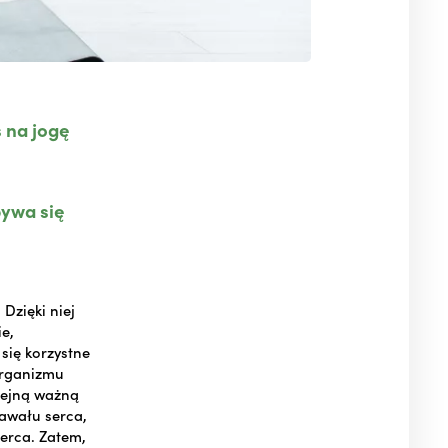
 na jogę
bywa się
Dzięki niej
ie,
się korzystne
organizmu
lejną ważną
zawału serca,
serca. Zatem,