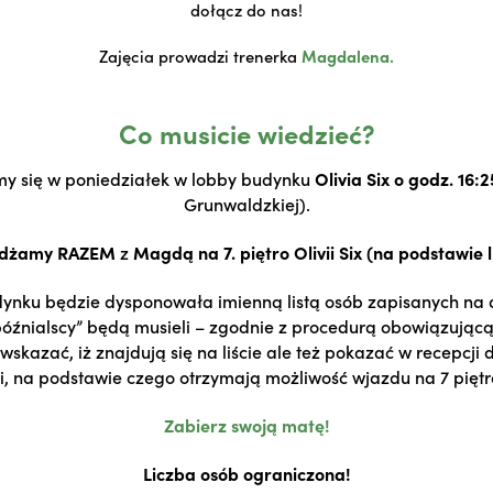
dołącz do nas!
Zajęcia prowadzi trenerka
Magdalena.
Co musicie wiedzieć?
y się w poniedziałek w lobby budynku
Olivia Six
o godz. 16:
Grunwaldzkiej).
żdżamy RAZEM
z
Magdą na 7. piętro Olivii Six (na podstawie l
nku będzie dysponowała imienną listą osób zapisanych na 
óźnialscy” będą musieli – zgodnie z procedurą obowiązującą 
o wskazać, iż znajdują się na liście ale też pokazać w recepcji
, na podstawie czego otrzymają możliwość wjazdu na 7 piętro 
Zabierz swoją matę!
Liczba osób ograniczona!