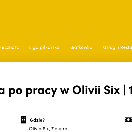
łeczność
Liga piłkarska
Siatkówka
Usługi i Rest
a po pracy w Olivii Six | 1
Gdzie?
Olivia Six, 7.piętro