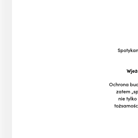
Spotykam
Wje
Ochrona budy
zatem „sp
nie tylk
tożsamości