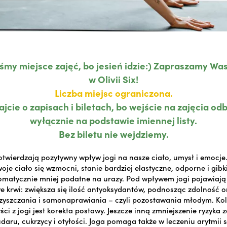
iśmy miejsce zajęć, bo jesień idzie:) Zapraszamy Was
w Olivii Six!
Liczba miejsc ograniczona.
jcie o zapisach i biletach, bo wejście na zajęcia od
wyłącznie na podstawie imiennej listy.
Bez biletu nie wejdziemy.
twierdzają pozytywny wpływ jogi na nasze ciało, umysł i emocje. 
oje ciało się wzmocni, stanie bardziej elastyczne, odporne i gibk
omatycznie mniej podatne na urazy. Pod wpływem jogi pojawiają 
e krwi: zwiększa się ilość antyoksydantów, podnosząc zdolność 
yszczania i samonaprawiania – czyli pozostawania młodym. Ko
yści z jogi jest korekta postawy. Jeszcze inną zmniejszenie ryzyka 
daru, cukrzycy i otyłości. Joga pomaga także w leczeniu arytmii 