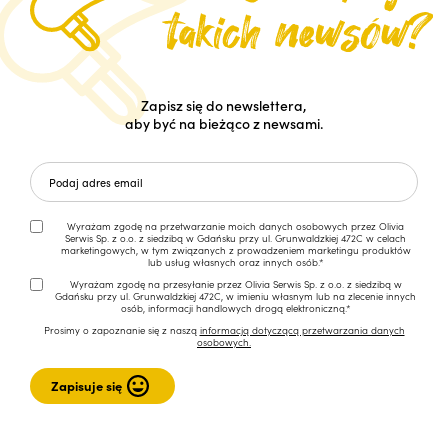
Zapisz się do newslettera,
aby być na bieżąco z newsami.
Wyrażam zgodę na przetwarzanie moich danych osobowych przez Olivia
Serwis Sp. z o.o. z siedzibą w Gdańsku przy ul. Grunwaldzkiej 472C w celach
marketingowych, w tym związanych z prowadzeniem marketingu produktów
lub usług własnych oraz innych osób.*
Wyrażam zgodę na przesyłanie przez Olivia Serwis Sp. z o.o. z siedzibą w
Gdańsku przy ul. Grunwaldzkiej 472C, w imieniu własnym lub na zlecenie innych
osób, informacji handlowych drogą elektroniczną.*
Prosimy o zapoznanie się z naszą
informacją dotyczącą przetwarzania danych
osobowych.