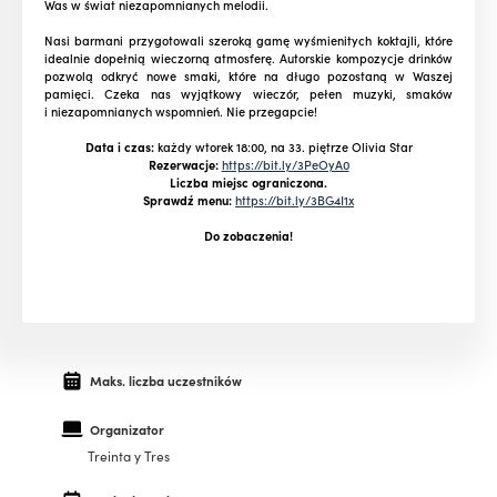
Was w świat niezapomnianych melodii.
Nasi barmani przygotowali szeroką gamę wyśmienitych koktajli, które
idealnie dopełnią wieczorną atmosferę. Autorskie kompozycje drinków
pozwolą odkryć nowe smaki, które na długo pozostaną w Waszej
pamięci.
Czeka nas wyjątkowy wieczór, pełen muzyki, smaków
i niezapomnianych wspomnień. Nie przegapcie!
Data i czas:
każdy wtorek 18:00, na 33. piętrze Olivia Star
Rezerwacje:
https://bit.ly/3PeOyA0
Liczba miejsc ograniczona.
Sprawdź menu:
https://bit.ly/3BG4I1x
Do zobaczenia!
Maks. liczba uczestników
Organizator
Treinta y Tres