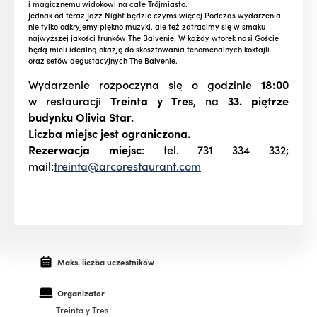
i magicznemu widokowi na całe Trójmiasto.
Jednak od teraz Jazz Night będzie czymś więcej Podczas wydarzenia
nie tylko odkryjemy piękno muzyki, ale też zatracimy się w smaku
najwyższej jakości trunków The Balvenie. W każdy wtorek nasi Goście
będą mieli idealną okazję do skosztowania fenomenalnych koktajli
oraz setów degustacyjnych The Balvenie.
Wydarzenie rozpoczyna się o godzinie
18:00
w restauracji
Treinta y Tres
, na
33. piętrze
budynku Olivia Star.
Liczba miejsc jest ograniczona.
Rezerwacja miejsc
:
tel. 731 334 332;
mail:
treinta@arcorestaurant.com
Maks. liczba uczestników
Organizator
Treinta y Tres