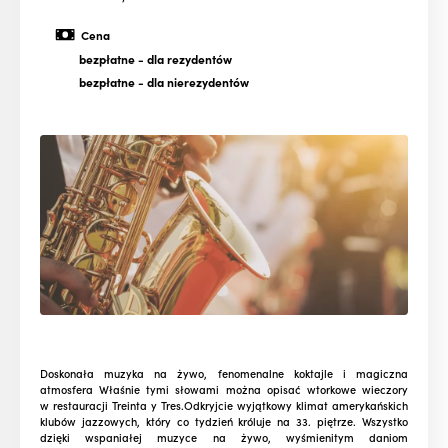
Cena
bezpłatne
- dla rezydentów
bezpłatne
- dla nierezydentów
Doskonała muzyka na żywo, fenomenalne koktajle i magiczna
atmosfera Właśnie tymi słowami można opisać wtorkowe wieczory
w restauracji Treinta y Tres.Odkryjcie wyjątkowy klimat amerykańskich
klubów jazzowych, który co tydzień króluje na 33. piętrze. Wszystko
dzięki wspaniałej muzyce na żywo, wyśmienitym daniom