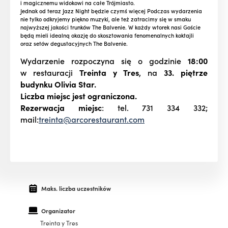
i magicznemu widokowi na całe Trójmiasto.
Jednak od teraz Jazz Night będzie czymś więcej Podczas wydarzenia
nie tylko odkryjemy piękno muzyki, ale też zatracimy się w smaku
najwyższej jakości trunków The Balvenie. W każdy wtorek nasi Goście
będą mieli idealną okazję do skosztowania fenomenalnych koktajli
oraz setów degustacyjnych The Balvenie.
Wydarzenie rozpoczyna się o godzinie
18:00
w restauracji
Treinta y Tres
, na
33. piętrze
budynku Olivia Star.
Liczba miejsc jest ograniczona.
Rezerwacja miejsc
:
tel. 731 334 332;
mail:
treinta@arcorestaurant.com
Maks. liczba uczestników
Organizator
Treinta y Tres