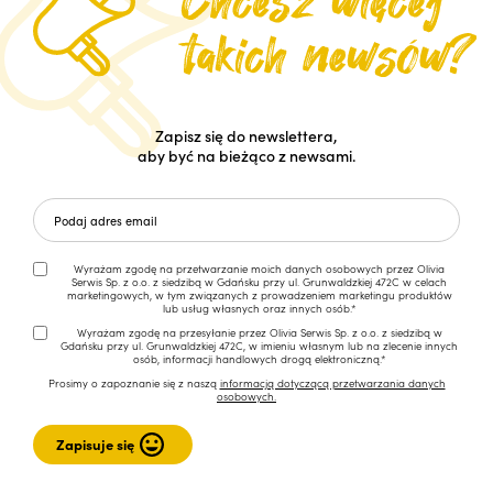
Zapisz się do newslettera,
aby być na bieżąco z newsami.
Wyrażam zgodę na przetwarzanie moich danych osobowych przez Olivia
Serwis Sp. z o.o. z siedzibą w Gdańsku przy ul. Grunwaldzkiej 472C w celach
marketingowych, w tym związanych z prowadzeniem marketingu produktów
lub usług własnych oraz innych osób.*
Wyrażam zgodę na przesyłanie przez Olivia Serwis Sp. z o.o. z siedzibą w
Gdańsku przy ul. Grunwaldzkiej 472C, w imieniu własnym lub na zlecenie innych
osób, informacji handlowych drogą elektroniczną.*
Prosimy o zapoznanie się z naszą
informacją dotyczącą przetwarzania danych
osobowych.