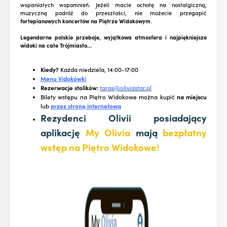
wspaniałych wspomnień. Jeżeli macie ochotę na nostalgiczną,
muzyczną podróż do przeszłości, nie możecie przegapić
fortepianowych koncertów na Piętrze Widokowym
.
Legendarne polskie przeboje, wyjątkowa atmosfera i najpiękniejsze
widoki na całe Trójmiasto…
Kiedy?
Każda niedziela, 14:00-17:00
Menu Vidokówki
Rezerwacje stolików:
taras@oliviastar.pl
Bilety wstępu na Piętro Widokowe można kupić
na miejscu
lub
przez stronę internetową
Rezydenci Olivii posiadający
aplikację
My Olivia
mają
bezpłatny
wstęp na Piętro Widokowe!