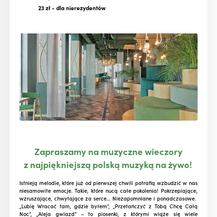
23 zł
- dla nierezydentów
Zapraszamy na muzyczne wieczory
z najpiękniejszą polską muzyką na żywo!
Istnieją melodie, które już od pierwszej chwili potrafią wzbudzić w nas
niesamowite emocje. Takie, które nucą całe pokolenia! Pokrzepiające,
wzruszające, chwytające za serce… Niezapomniane i ponadczasowe.
„Lubię Wracać tam, gdzie byłem”, „Przetańczyć z Tobą Chcę Całą
Noc”, „Aleja gwiazd” – to piosenki, z którymi wiąże się wiele