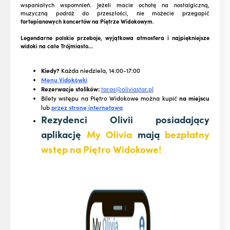
wspaniałych wspomnień. Jeżeli macie ochotę na nostalgiczną,
muzyczną podróż do przeszłości, nie możecie przegapić
fortepianowych koncertów na Piętrze Widokowym
.
Legendarne polskie przeboje, wyjątkowa atmosfera i najpiękniejsze
widoki na całe Trójmiasto…
Kiedy?
Każda niedziela, 14:00-17:00
Menu Vidokówki
Rezerwacje stolików:
taras@oliviastar.pl
Bilety wstępu na Piętro Widokowe można kupić
na miejscu
lub
przez stronę internetową
Rezydenci Olivii posiadający
aplikację
My Olivia
mają
bezpłatny
wstęp na Piętro Widokowe!