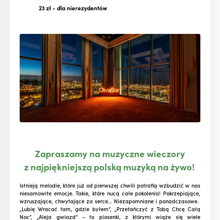
23 zł
- dla nierezydentów
Zapraszamy na muzyczne wieczory
z najpiękniejszą polską muzyką na żywo!
Istnieją melodie, które już od pierwszej chwili potrafią wzbudzić w nas
niesamowite emocje. Takie, które nucą całe pokolenia! Pokrzepiające,
wzruszające, chwytające za serce… Niezapomniane i ponadczasowe.
„Lubię Wracać tam, gdzie byłem”, „Przetańczyć z Tobą Chcę Całą
Noc”, „Aleja gwiazd” – to piosenki, z którymi wiąże się wiele