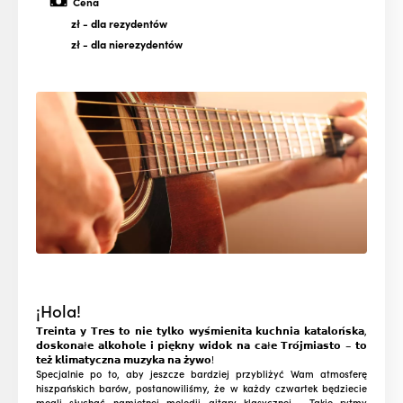
Cena
zł
- dla rezydentów
zł
- dla nierezydentów
¡Hola!
𝗧𝗿𝗲𝗶𝗻𝘁𝗮 𝘆 𝗧𝗿𝗲𝘀 𝘁𝗼 𝗻𝗶𝗲 𝘁𝘆𝗹𝗸𝗼 𝘄𝘆𝘀́𝗺𝗶𝗲𝗻𝗶𝘁𝗮 𝗸𝘂𝗰𝗵𝗻𝗶𝗮 𝗸𝗮𝘁𝗮𝗹𝗼𝗻́𝘀𝗸𝗮,
𝗱𝗼𝘀𝗸𝗼𝗻𝗮ł𝗲 𝗮𝗹𝗸𝗼𝗵𝗼𝗹𝗲 𝗶 𝗽𝗶𝗲̨𝗸𝗻𝘆 𝘄𝗶𝗱𝗼𝗸 𝗻𝗮 𝗰𝗮ł𝗲 𝗧𝗿𝗼́𝗷𝗺𝗶𝗮𝘀𝘁𝗼 – 𝘁𝗼
𝘁𝗲𝘇̇ 𝗸𝗹𝗶𝗺𝗮𝘁𝘆𝗰𝘇𝗻𝗮 𝗺𝘂𝘇𝘆𝗸𝗮 𝗻𝗮 𝘇̇𝘆𝘄𝗼!
Specjalnie po to, aby jeszcze bardziej przybliżyć Wam atmosferę
hiszpańskich barów, postanowiliśmy, że w każdy czwartek będziecie
mogli słuchać namiętnej melodii gitary klasycznej. Takie rytmy