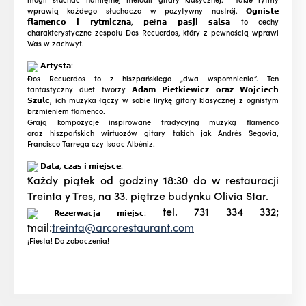
wprawią każdego słuchacza w pozytywny nastrój. 𝗢𝗴𝗻𝗶𝘀𝘁𝗲
𝗳𝗹𝗮𝗺𝗲𝗻𝗰𝗼 𝗶 𝗿𝘆𝘁𝗺𝗶𝗰𝘇𝗻𝗮, 𝗽𝗲ł𝗻𝗮 𝗽𝗮𝘀𝗷𝗶 𝘀𝗮𝗹𝘀𝗮 to cechy
charakterystyczne zespołu Dos Recuerdos, który z pewnością wprawi
Was w zachwyt.
𝗔𝗿𝘁𝘆𝘀𝘁𝗮:
Dos Recuerdos to z hiszpańskiego „dwa wspomnienia”. Ten
fantastyczny duet tworzy 𝗔𝗱𝗮𝗺 𝗣𝗶𝗲𝘁𝗸𝗶𝗲𝘄𝗶𝗰𝘇 𝗼𝗿𝗮𝘇 𝗪𝗼𝗷𝗰𝗶𝗲𝗰𝗵
𝗦𝘇𝘂𝗹𝗰, ich muzyka łączy w sobie lirykę gitary klasycznej z ognistym
brzmieniem flamenco.
Grają kompozycje inspirowane tradycyjną muzyką flamenco
oraz hiszpańskich wirtuozów gitary takich jak Andrés Segovia,
Francisco Tarrega czy Isaac Albéniz.
𝗗𝗮𝘁𝗮, 𝗰𝘇𝗮𝘀 𝗶 𝗺𝗶𝗲𝗷𝘀𝗰𝗲:
Każdy piątek od godziny 18:30 do w restauracji
Treinta y Tres, na 33. piętrze budynku Olivia Star.
tel. 731 334 332;
𝗥𝗲𝘇𝗲𝗿𝘄𝗮𝗰𝗷𝗮 𝗺𝗶𝗲𝗷𝘀𝗰:
mail:
treinta@arcorestaurant.com
¡Fiesta! Do zobaczenia!