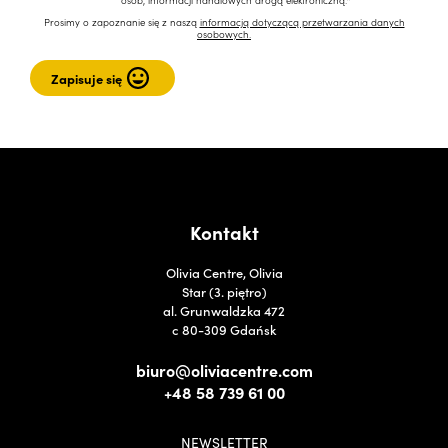
osób, informacji handlowych drogą elektroniczną.*
Prosimy o zapoznanie się z naszą
informacją dotyczącą przetwarzania danych
osobowych.
Kontakt
Olivia Centre, Olivia
Star (3. piętro)
al. Grunwaldzka 472
c 80-309 Gdańsk
biuro@oliviacentre.com
+48 58 739 61 00
NEWSLETTER