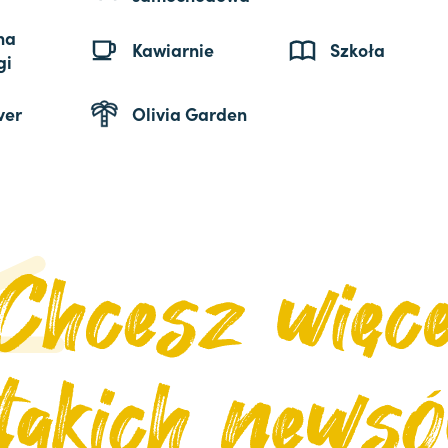
na
Kawiarnie
Szkoła
gi
ver
Olivia Garden