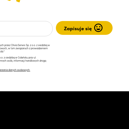
przez Olivia Serwis Sp. z o.o. z siedzibą w
ngowych, w tym związanych z prowadzeniem
ób.*
.o. z siedzibą w Gdańsku przy ul.
innych osób, informacji handlowych drogą
arzania danych osobowych.