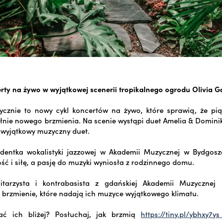
rty na żywo w wyjątkowej scenerii tropikalnego ogrodu Olivia G
ycznie to nowy cykl koncertów na żywo, które sprawią, że pią
łnie nowego brzmienia. Na scenie wystąpi duet Amelia & Dominik,
 wyjątkowy muzyczny duet.
udentka wokalistyki jazzowej w Akademii Muzycznej w Bydgoszc
ość i siłę, a pasję do muzyki wyniosła z rodzinnego domu.
itarzysta i kontrabasista z gdańskiej Akademii Muzycznej
i brzmienie, które nadają ich muzyce wyjątkowego klimatu.
ać ich bliżej? Posłuchaj, jak brzmią
https://tiny.pl/ybhxy7y