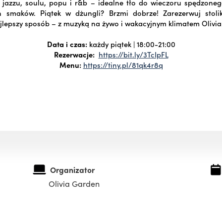
e jazzu, soulu, popu i r&b – idealne tło do wieczoru spędzone
ch smaków. Piątek w dżungli? Brzmi dobrze! Zarezerwuj stolik
lepszy sposób – z muzyką na żywo i wakacyjnym klimatem Olivi
Data i czas:
każdy piątek | 18:00-21:00
Rezerwacje:
https://bit.ly/3TcIpFL
Menu:
https://tiny.pl/81qk4r8q
Organizator
Olivia Garden