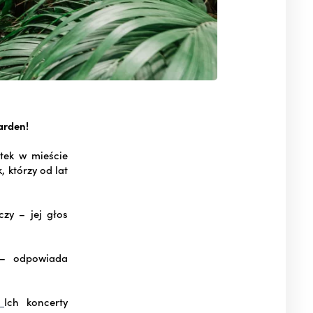
arden!
tek w mieście
 którzy od lat
zy – jej głos
 – odpowiada
s
Ich koncerty