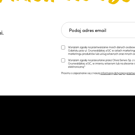
i.
Wyrażam zgodę na przetwarzanie moich danych osobowych 
Gdańsku przy ul. Grunwaldzkiej 472C w celach marketi
marketingu produktów lub usług własnych oraz innych os
Wyrażam zgodę na przesyłanie przez Olivia Serwis Sp. z o
Grunwaldzkiej 472C, w imieniu własnym lub na zlecenie 
elektroniczną.*
Prosimy o zapoznanie się z naszą
informacją dotyczącą przetw