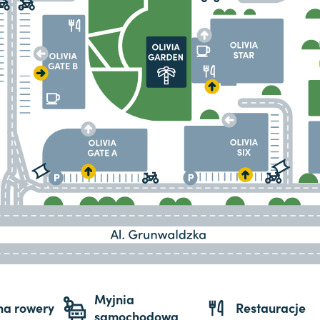
Myjnia
 na rowery
Restauracje
samochodowa