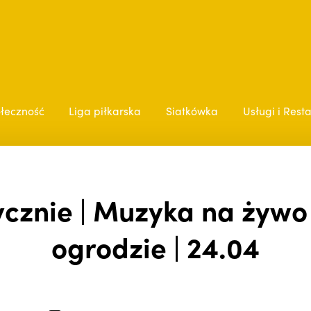
łeczność
Liga piłkarska
Siatkówka
Usługi i Rest
cznie | Muzyka na żywo
ogrodzie | 24.04