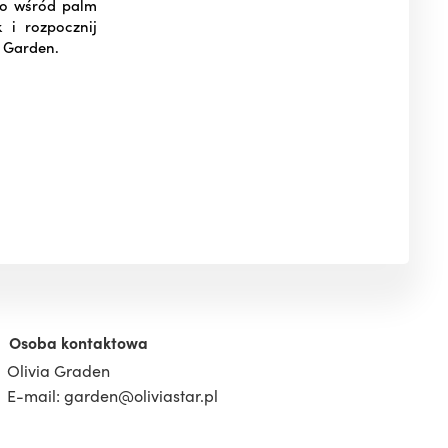
go wśród palm
 i rozpocznij
a Garden.
Osoba kontaktowa
Olivia Graden
E-mail: garden@oliviastar.pl