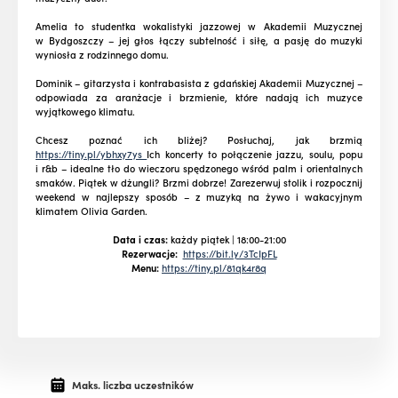
Amelia to studentka wokalistyki jazzowej w Akademii Muzycznej
w Bydgoszczy – jej głos łączy subtelność i siłę, a pasję do muzyki
wyniosła z rodzinnego domu.
Dominik – gitarzysta i kontrabasista z gdańskiej Akademii Muzycznej –
odpowiada za aranżacje i brzmienie, które nadają ich muzyce
wyjątkowego klimatu.
Chcesz poznać ich bliżej? Posłuchaj, jak brzmią
https://tiny.pl/ybhxy7ys
Ich koncerty to połączenie jazzu, soulu, popu
i r&b – idealne tło do wieczoru spędzonego wśród palm i orientalnych
smaków. Piątek w dżungli? Brzmi dobrze! Zarezerwuj stolik i rozpocznij
weekend w najlepszy sposób – z muzyką na żywo i wakacyjnym
klimatem Olivia Garden.
Data i czas:
każdy piątek | 18:00-21:00
Rezerwacje:
https://bit.ly/3TcIpFL
Menu:
https://tiny.pl/81qk4r8q
Maks. liczba uczestników