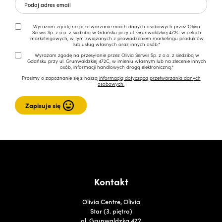
Wyrażam zgodę na przetwarzanie moich danych osobowych przez Olivia
Serwis Sp. z o.o. z siedzibą w Gdańsku przy ul. Grunwaldzkiej 472C w celach
marketingowych, w tym związanych z prowadzeniem marketingu produktów
lub usług własnych oraz innych osób.*
Wyrażam zgodę na przesyłanie przez Olivia Serwis Sp. z o.o. z siedzibą w
Gdańsku przy ul. Grunwaldzkiej 472C, w imieniu własnym lub na zlecenie innych
osób, informacji handlowych drogą elektroniczną.*
Prosimy o zapoznanie się z naszą
informacją dotyczącą przetwarzania danych
osobowych.
Kontakt
Olivia Centre, Olivia
Star (3. piętro)
al. Grunwaldzka 472