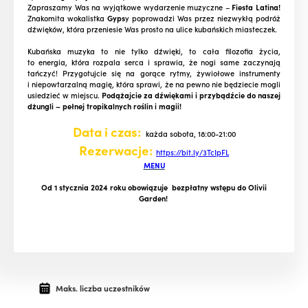
Zapraszamy Was na wyjątkowe wydarzenie muzyczne –
Fiesta Latina!
Znakomita wokalistka
Gyps
y poprowadzi Was przez niezwykłą podróż
dźwięków, która przeniesie Was prosto na ulice kubańskich miasteczek.
Kubańska muzyka to nie tylko dźwięki, to cała filozofia życia,
to energia, która rozpala serca i sprawia, że nogi same zaczynają
tańczyć! Przygotujcie się na gorące rytmy, żywiołowe instrumenty
i niepowtarzalną magię, która sprawi, że na pewno nie będziecie mogli
usiedzieć w miejscu.
Podążajcie za dźwiękami i przybądźcie do naszej
dżungli – pełnej tropikalnych roślin i magii!
Data i czas:
każda sobota, 18:00-21:00
Rezerwacje:
https://bit.ly/3TcIpFL
MENU
Od 1 stycznia 2024 roku obowiązuje bezpłatny wstępu do Olivii
Garden!
Maks. liczba uczestników