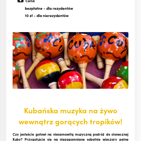
Cena
bezpłatne
- dla rezydentów
10 zł
- dla nierezydentów
Kubańska muzyka na żywo
wewnątrz gorących tropików!
Czy jesteście gotowi na niesamowitą muzyczną podróż do słonecznej
Kuby? Przygotujcie się na niezapomniane sobotnie wieczory pełne