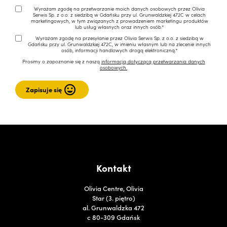
Wyrażam zgodę na przetwarzanie moich danych osobowych przez Olivia
Serwis Sp. z o.o. z siedzibą w Gdańsku przy ul. Grunwaldzkiej 472C w celach
marketingowych, w tym związanych z prowadzeniem marketingu produktów
lub usług własnych oraz innych osób.*
Wyrażam zgodę na przesyłanie przez Olivia Serwis Sp. z o.o. z siedzibą w
Gdańsku przy ul. Grunwaldzkiej 472C, w imieniu własnym lub na zlecenie innych
osób, informacji handlowych drogą elektroniczną.*
Prosimy o zapoznanie się z naszą
informacją dotyczącą przetwarzania danych
osobowych.
Kontakt
Olivia Centre, Olivia
Star (3. piętro)
al. Grunwaldzka 472
c 80-309 Gdańsk