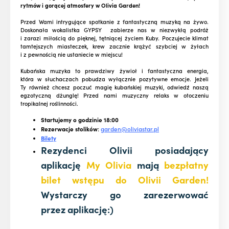
rytmów i gorącej atmosfery w Olivia Garden!
Przed Wami intrygujące spotkanie z fantastyczną muzyką na żywo.
Doskonała wokalistka GYPSY zabierze nas w niezwykłą podróż
i zarazi miłością do pięknej, tętniącej życiem Kuby. Poczujecie klimat
tamtejszych miasteczek, krew zacznie krążyć szybciej w żyłach
i z pewnością nie ustaniecie w miejscu!
Kubańska muzyka to prawdziwy żywioł i fantastyczna energia,
która w słuchaczach pobudza wyłącznie pozytywne emocje. Jeżeli
Ty również chcesz poczuć magię kubańskiej muzyki, odwiedź naszą
egzotyczną dżunglę! Przed nami muzyczny relaks w otoczeniu
tropikalnej roślinności.
Startujemy o godzinie 18:00
Rezerwacje stolików
:
garden@oliviastar.pl
Bilety
Rezydenci Olivii posiadający
aplikację
My Olivia
mają
bezpłatny
bilet wstępu do Olivii Garden!
Wystarczy go zarezerwować
przez aplikację:)