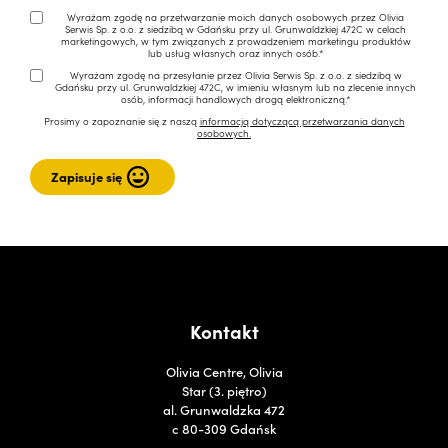
Wyrażam zgodę na przetwarzanie moich danych osobowych przez Olivia
Serwis Sp. z o.o. z siedzibą w Gdańsku przy ul. Grunwaldzkiej 472C w celach
marketingowych, w tym związanych z prowadzeniem marketingu produktów
lub usług własnych oraz innych osób.*
Wyrażam zgodę na przesyłanie przez Olivia Serwis Sp. z o.o. z siedzibą w
Gdańsku przy ul. Grunwaldzkiej 472C, w imieniu własnym lub na zlecenie innych
osób, informacji handlowych drogą elektroniczną.*
Prosimy o zapoznanie się z naszą
informacją dotyczącą przetwarzania danych
osobowych.
Kontakt
Olivia Centre, Olivia
Star (3. piętro)
al. Grunwaldzka 472
c 80-309 Gdańsk