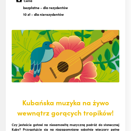
Cena
bezpłatne
- dla rezydentów
10 zł
- dla nierezydentów
Kubańska muzyka na żywo
wewnątrz gorących tropików!
Czy jesteście gotowi na niesamowitą muzyczną podróż do słonecznej
Kuby? Przygotujcie się na niezapomniane sobotnie wieczory pełne