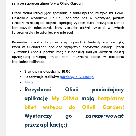
rytmów i gorącej atmosfery w Olivia Garden!
Przed Wami intrygujące spotkanie z fantastyczną muzyką na żywo.
Doskonała wokalistka GYPSY zabierze nas w niezwykłą podróż
i zarazi miłością do pięknej, tętniącej życiem Kuby. Poczujecie klimat
tamtejszych miasteczek, krew zacznie krążyć szybciej w żyłach
i z pewnością nie ustaniecie w miejscu!
Kubańska muzyka to prawdziwy żywioł i fantastyczna energia,
która w słuchaczach pobudza wyłącznie pozytywne emocje. Jeżeli
Ty również chcesz poczuć magię kubańskiej muzyki, odwiedź naszą
egzotyczną dżunglę! Przed nami muzyczny relaks w otoczeniu
tropikalnej roślinności.
Startujemy o godzinie 18:00
Rezerwacje stolików
:
garden@oliviastar.pl
Bilety
Rezydenci Olivii posiadający
aplikację
My Olivia
mają
bezpłatny
bilet wstępu do Olivii Garden!
Wystarczy go zarezerwować
przez aplikację:)